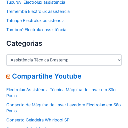
Tucuruvi Electrolux assistência
Tremembé Electrolux assistência
Tatuapé Electrolux assistência
Tamboré Electrolux assistência
Categorias
C
a
t
e
Compartilhe Youtube
g
o
Electrolux Assistência Técnica Máquina de Lavar em São
r
Paulo
i
a
Conserto de Máquina de Lavar Lavadora Electrolux em São
s
Paulo
Conserto Geladeira Whirlpool SP