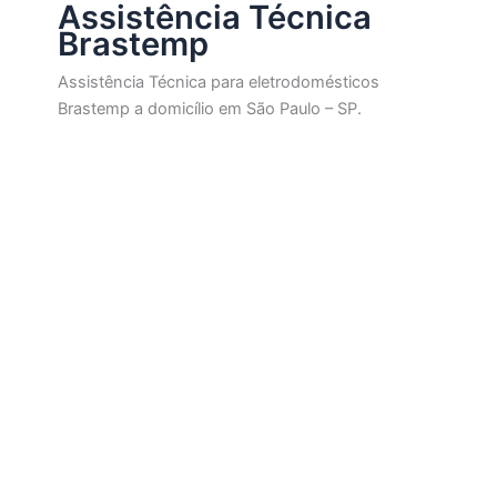
Assistência Técnica
Brastemp
Assistência Técnica para eletrodomésticos
Brastemp a domicílio em São Paulo – SP.
Assistência Técnica Brastemp
Assistência Técnica Brastemp em São Paulo
Por
Electrobrast
|
10/04/2024
|
2 minutos de leitura
Empresa especializada em instalação, conserto, reparo e
manutenção de eletrodomésticos Brastemp na cidade de