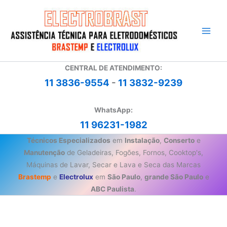
Ir
para
o
conteúdo
CENTRAL DE ATENDIMENTO:
11 3836-9554
-
11 3832-9239
WhatsApp:
11 96231-1982
Técnicos Especializados
em
Instalação
,
Conserto
e
Manutenção
de Geladeiras, Fogões, Fornos, Cooktop's,
Máquinas de Lavar, Secar e Lava e Seca das Marcas
Brastemp
e
Electrolux
em
São Paulo
,
grande São Paulo
e
ABC Paulista
.