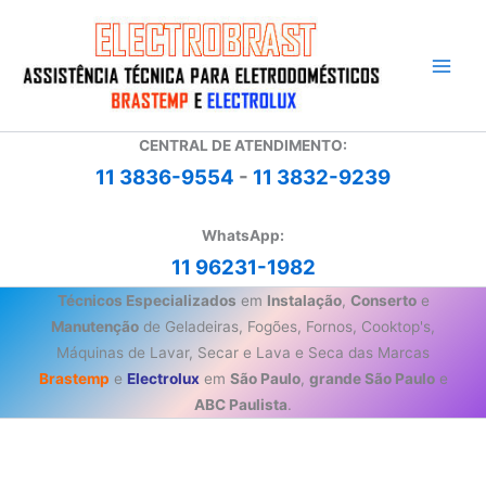
Ir
para
o
conteúdo
CENTRAL DE ATENDIMENTO:
11 3836-9554
-
11 3832-9239
WhatsApp:
11 96231-1982
Técnicos Especializados
em
Instalação
,
Conserto
e
Manutenção
de Geladeiras, Fogões, Fornos, Cooktop's,
Máquinas de Lavar, Secar e Lava e Seca das Marcas
Brastemp
e
Electrolux
em
São Paulo
,
grande São Paulo
e
ABC Paulista
.