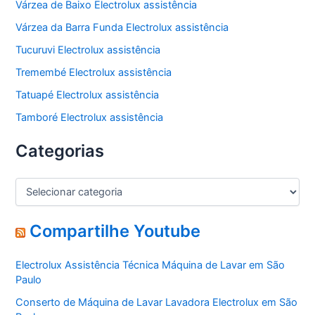
Várzea de Baixo Electrolux assistência
Várzea da Barra Funda Electrolux assistência
Tucuruvi Electrolux assistência
Tremembé Electrolux assistência
Tatuapé Electrolux assistência
Tamboré Electrolux assistência
Categorias
C
a
t
e
Compartilhe Youtube
g
o
Electrolux Assistência Técnica Máquina de Lavar em São
r
Paulo
i
a
Conserto de Máquina de Lavar Lavadora Electrolux em São
s