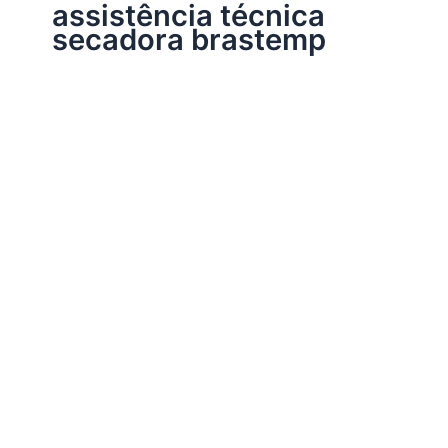
assistência técnica
secadora brastemp
Assistência Técnica Brastemp
Brastemp SP
Por
Electrobrast
|
24/10/2022
|
14 minutos de leitura
Encontre Autorizada Brastemp – Solicite Instalação ou
Reparo 11 3836-9554 – WhatsApp Brastemp: 11 96231-
1982 Problemas com Brastemp? Faça um […]