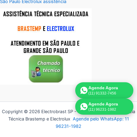
São Paulo Electrolux assistência
Agende Agora
(11) 91332-7456
Agende Agora
(11) 96231-1982
Copyright © 2026 Electrobrast SP - 11 3836-9554 | Assistência
Técnica Brastemp e Electrolux
Agende pelo WhatsApp: 11
96231-1982