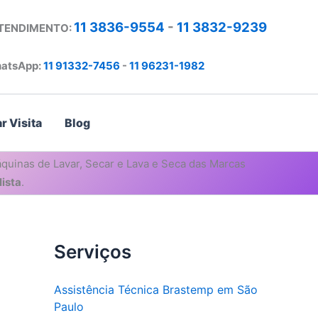
11 3836-9554
-
11 3832-9239
ATENDIMENTO:
atsApp:
11 91332-7456
-
11 96231-1982
r Visita
Blog
quinas de Lavar, Secar e Lava e Seca das Marcas
ista
.
Serviços
Assistência Técnica Brastemp em São
Paulo