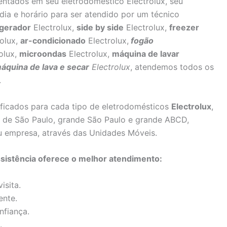
sentados em seu eletrodoméstico Electrolux, seu
dia e horário para ser atendido por um técnico
igerador
Electrolux,
side by side
Electrolux,
freezer
olux,
ar-condicionado
Electrolux,
fogão
olux,
microondas
Electrolux,
máquina de lavar
áquina de lava e secar
Electrolux
, atendemos todos os
.
lificados para cada tipo de eletrodomésticos
Electrolux
,
as de São Paulo, grande São Paulo e grande ABCD,
u empresa, através das Unidades Móveis.
assistência oferece o melhor atendimento:
isita.
ente.
nfiança.
.