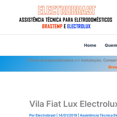
Ir
para
o
conteúdo
Home
Quem
Técnicos Especializados
em
Instalação
,
Conser
Bra
Vila Fiat Lux Electrol
Por
Electrobrast
|
14/01/2019
|
Assistência Técnica E