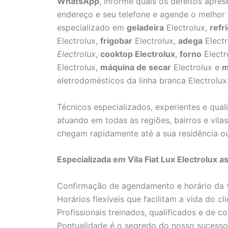
WhatsApp
, informe quais os defeitos apre
endereço e seu telefone e agende o melhor 
especializado em
geladeira
Electrolux,
refr
Electrolux,
frigobar
Electrolux,
adega
Electr
Electrolux
,
cooktop Electrolux
,
forno
Electr
Electrolux,
máquina de secar
Electrolux e
m
eletrodomésticos da linha branca Electrolux
Técnicos especializados, experientes e qua
atuando em todas as regiões, bairros e vil
chegam rapidamente até a sua residência o
Especializada em Vila Fiat Lux Electrolux 
Confirmação de agendamento e horário da v
Horários flexíveis que facilitam a vida do cli
Profissionais treinados, qualificados e de co
Pontualidade é o segredo do nosso sucesso