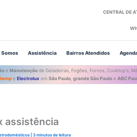
CENTRAL DE 
Wh
 Somos
Assistência
Bairros Atendidos
Agenda
to
e
Manutenção
de Geladeiras, Fogões, Fornos, Cooktop's, Má
stemp
e
Electrolux
em
São Paulo
,
grande São Paulo
e
ABC Paul
ux assistência
letrodomésticos
|
3 minutos de leitura