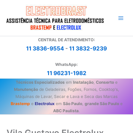
Ir
para
o
conteúdo
CENTRAL DE ATENDIMENTO:
11 3836-9554
-
11 3832-9239
WhatsApp:
11 96231-1982
Técnicos Especializados
em
Instalação
,
Conserto
e
Manutenção
de Geladeiras, Fogões, Fornos, Cooktop's,
Máquinas de Lavar, Secar e Lava e Seca das Marcas
Brastemp
e
Electrolux
em
São Paulo
,
grande São Paulo
e
ABC Paulista
.
Vila Gustavo Electrolux