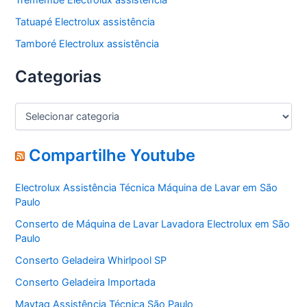
Tremembé Electrolux assistência
Tatuapé Electrolux assistência
Tamboré Electrolux assistência
Categorias
C
a
t
e
Compartilhe Youtube
g
o
Electrolux Assistência Técnica Máquina de Lavar em São
r
Paulo
i
a
Conserto de Máquina de Lavar Lavadora Electrolux em São
s
Paulo
Conserto Geladeira Whirlpool SP
Conserto Geladeira Importada
Maytag Assistência Técnica São Paulo