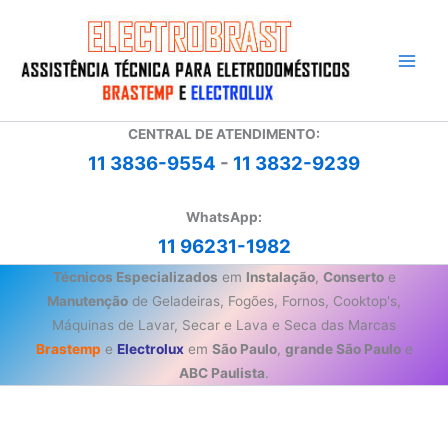
Ir
para
o
conteúdo
CENTRAL DE ATENDIMENTO:
11 3836-9554
-
11 3832-9239
WhatsApp:
11 96231-1982
Técnicos Especializados
em
Instalação
,
Conserto
e
Manutenção
de Geladeiras, Fogões, Fornos, Cooktop's,
Máquinas de Lavar, Secar e Lava e Seca das Marcas
Brastemp
e
Electrolux
em
São Paulo
,
grande São Paulo
e
ABC Paulista
.