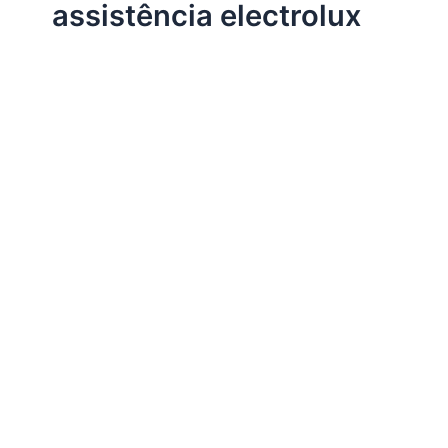
assistência electrolux
Assistência Técnica Electrolux
Assistência Eletrolux
Por
Electrobrast
|
25/08/2016
|
3 minutos de leitura
Assistência Brastemp, 34242962 para instalação,
conserto, reparo e manutenção de eletrodomésticos
Electrolux.
Compartilhe