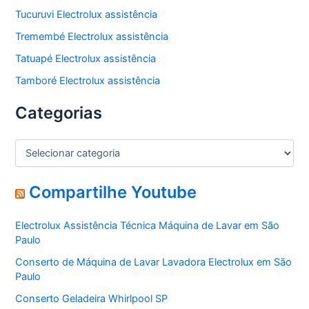
Tucuruvi Electrolux assistência
Tremembé Electrolux assistência
Tatuapé Electrolux assistência
Tamboré Electrolux assistência
Categorias
C
a
t
e
Compartilhe Youtube
g
o
Electrolux Assistência Técnica Máquina de Lavar em São
r
Paulo
i
a
Conserto de Máquina de Lavar Lavadora Electrolux em São
s
Paulo
Conserto Geladeira Whirlpool SP