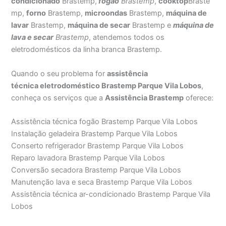
condicionado
Brastemp,
fogão
Brastemp
,
cooktop
Braste
mp,
forno
Brastemp,
microondas
Brastemp,
máquina de
lavar
Brastemp,
máquina de secar
Brastemp e
máquina de
lava e secar
Brastemp
, atendemos todos os
eletrodomésticos da linha branca Brastemp.
Quando o seu problema for
assistência
técnica eletrodoméstico Brastemp Parque Vila Lobos
,
conheça os serviços que a
Assistência Brastemp
oferece:
Assistência técnica fogão Brastemp Parque Vila Lobos
Instalação geladeira Brastemp Parque Vila Lobos
Conserto refrigerador Brastemp Parque Vila Lobos
Reparo lavadora Brastemp Parque Vila Lobos
Conversão secadora Brastemp Parque Vila Lobos
Manutenção lava e seca Brastemp Parque Vila Lobos
Assistência técnica ar-condicionado Brastemp Parque Vila
Lobos