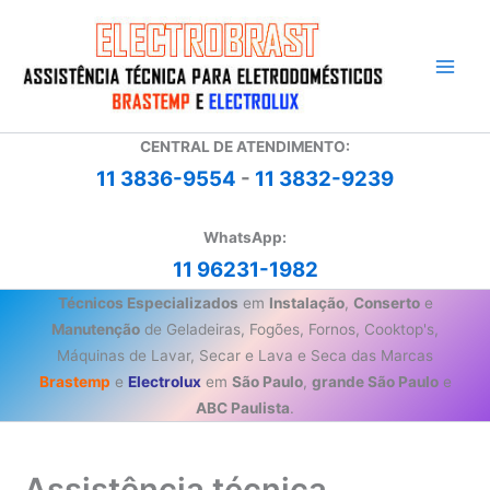
Ir
para
o
conteúdo
CENTRAL DE ATENDIMENTO:
11 3836-9554
-
11 3832-9239
WhatsApp:
11 96231-1982
Técnicos Especializados
em
Instalação
,
Conserto
e
Manutenção
de Geladeiras, Fogões, Fornos, Cooktop's,
Máquinas de Lavar, Secar e Lava e Seca das Marcas
Brastemp
e
Electrolux
em
São Paulo
,
grande São Paulo
e
ABC Paulista
.
Assistência técnica