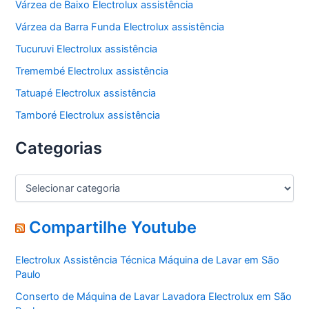
Várzea de Baixo Electrolux assistência
Várzea da Barra Funda Electrolux assistência
Tucuruvi Electrolux assistência
Tremembé Electrolux assistência
Tatuapé Electrolux assistência
Tamboré Electrolux assistência
Categorias
C
a
t
e
Compartilhe Youtube
g
o
Electrolux Assistência Técnica Máquina de Lavar em São
r
Paulo
i
a
Conserto de Máquina de Lavar Lavadora Electrolux em São
s