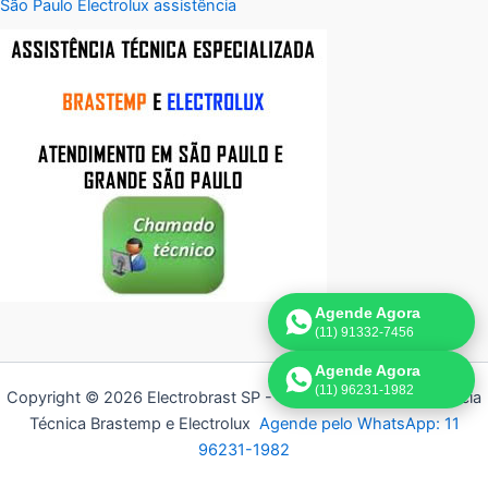
São Paulo Electrolux assistência
Agende Agora
(11) 91332-7456
Agende Agora
(11) 96231-1982
Copyright © 2026 Electrobrast SP - 11 3836-9554 | Assistência
Técnica Brastemp e Electrolux
Agende pelo WhatsApp: 11
96231-1982