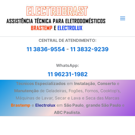
Ir
para
o
conteúdo
CENTRAL DE ATENDIMENTO:
11 3836-9554
-
11 3832-9239
WhatsApp:
11 96231-1982
Técnicos Especializados
em
Instalação
,
Conserto
e
Manutenção
de Geladeiras, Fogões, Fornos, Cooktop's,
Máquinas de Lavar, Secar e Lava e Seca das Marcas
Brastemp
e
Electrolux
em
São Paulo
,
grande São Paulo
e
ABC Paulista
.