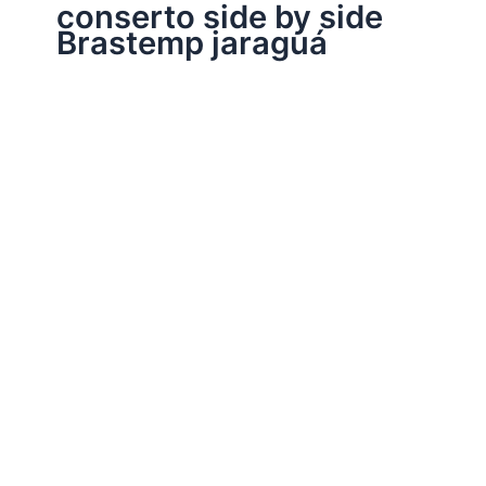
conserto side by side
Brastemp jaraguá
Assistência Técnica Brastemp
Conserto side by side Brastemp
Por
Electrobrast
|
14/01/2017
|
5 minutos de leitura
Conserto side by side Brastemp 39769848 peças
originais Brastemp, garantia em todos os serviços
realizados e sempre as melhores soluções para o seu
side by side Brastemp.