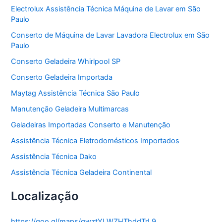
o
Electrolux Assistência Técnica Máquina de Lavar em São
r
Paulo
i
a
Conserto de Máquina de Lavar Lavadora Electrolux em São
s
Paulo
Conserto Geladeira Whirlpool SP
Conserto Geladeira Importada
Maytag Assistência Técnica São Paulo
Manutenção Geladeira Multimarcas
Geladeiras Importadas Conserto e Manutenção
Assistência Técnica Eletrodomésticos Importados
Assistência Técnica Dako
Assistência Técnica Geladeira Continental
Localização
https://goo.gl/maps/gwztYLWZHThddTrL9