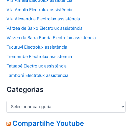
Vila Amélia Electrolux assistência
Vila Amália Electrolux assistência
Vila Alexandria Electrolux assistência
Várzea de Baixo Electrolux assistência
Várzea da Barra Funda Electrolux assistência
Tucuruvi Electrolux assistência
Tremembé Electrolux assistência
Tatuapé Electrolux assistência
Tamboré Electrolux assistência
Categorias
C
a
t
e
Compartilhe Youtube
g