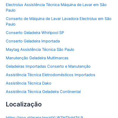
o
Electrolux Assistência Técnica Máquina de Lavar em São
r
Paulo
i
a
Conserto de Máquina de Lavar Lavadora Electrolux em São
s
Paulo
Conserto Geladeira Whirlpool SP
Conserto Geladeira Importada
Maytag Assistência Técnica São Paulo
Manutenção Geladeira Multimarcas
Geladeiras Importadas Conserto e Manutenção
Assistência Técnica Eletrodomésticos Importados
Assistência Técnica Dako
Assistência Técnica Geladeira Continental
Localização
https://goo.gl/maps/gwztYLWZHThddTrL9