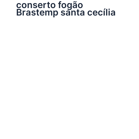
conserto fogão
Brastemp santa cecília
Assistência Técnica Brastemp
Conserto fogão Brastemp
Por
Electrobrast
|
14/01/2017
|
4 minutos de leitura
Conserto fogão Brastemp 34276065 peças originais
Brastemp, garantia em todos os serviços realizados e
sempre as melhores soluções para o seu fogão
Brastemp.