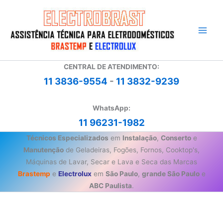
Ir
para
o
conteúdo
CENTRAL DE ATENDIMENTO:
11 3836-9554
-
11 3832-9239
WhatsApp:
11 96231-1982
Técnicos Especializados
em
Instalação
,
Conserto
e
Manutenção
de Geladeiras, Fogões, Fornos, Cooktop's,
Máquinas de Lavar, Secar e Lava e Seca das Marcas
Brastemp
e
Electrolux
em
São Paulo
,
grande São Paulo
e
ABC Paulista
.