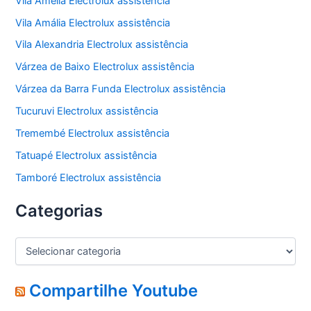
Vila Amélia Electrolux assistência
Vila Amália Electrolux assistência
Vila Alexandria Electrolux assistência
Várzea de Baixo Electrolux assistência
Várzea da Barra Funda Electrolux assistência
Tucuruvi Electrolux assistência
Tremembé Electrolux assistência
Tatuapé Electrolux assistência
Tamboré Electrolux assistência
Categorias
C
a
t
e
Compartilhe Youtube
g