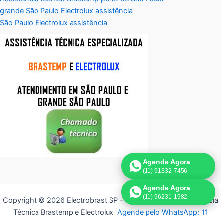
grande São Paulo Electrolux assistência
São Paulo Electrolux assistência
Agende Agora
(11) 91332-7456
Agende Agora
(11) 96231-1982
Copyright © 2026 Electrobrast SP - 11 3836-9554 | Assistência
Técnica Brastemp e Electrolux
Agende pelo WhatsApp: 11