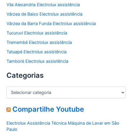
Vila Alexandria Electrolux assistência
Várzea de Baixo Electrolux assistência
Várzea da Barra Funda Electrolux assistência
Tucuruvi Electrolux assistência
Tremembé Electrolux assistência
Tatuapé Electrolux assistência
Tamboré Electrolux assistência
Categorias
C
a
t
e
Compartilhe Youtube
g
o
Electrolux Assistência Técnica Máquina de Lavar em São
r
Paulo
i