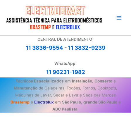
Ir
para
o
conteúdo
CENTRAL DE ATENDIMENTO:
11 3836-9554
-
11 3832-9239
WhatsApp:
11 96231-1982
Técnicos Especializados
em
Instalação
,
Conserto
e
Manutenção
de Geladeiras, Fogões, Fornos, Cooktop's,
Máquinas de Lavar, Secar e Lava e Seca das Marcas
Brastemp
e
Electrolux
em
São Paulo
,
grande São Paulo
e
ABC Paulista
.