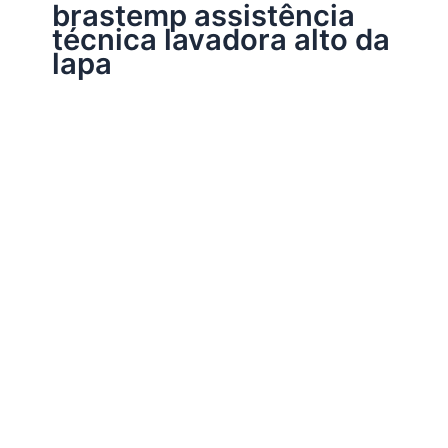
brastemp assistência
técnica lavadora alto da
lapa
Assistência Técnica Brastemp
Brastemp Assistência Técnica Alto da Lapa
Por
Electrobrast
|
11/07/2014
|
2 minutos de leitura
Brastemp Assistência Técnica Alto da Lapa
Compartilhe