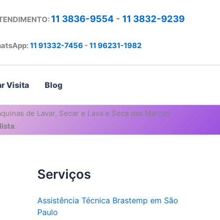
11 3836-9554
-
11 3832-9239
ATENDIMENTO:
atsApp:
11 91332-7456
-
11 96231-1982
r Visita
Blog
quinas de Lavar, Secar e Lava e Seca das Marcas
ista
.
Serviços
Assistência Técnica Brastemp em São
Paulo