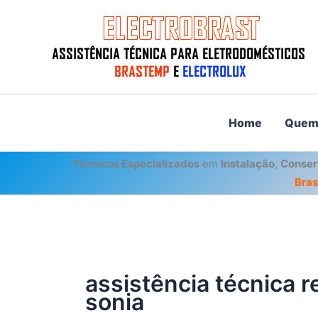
Ir
para
o
conteúdo
Home
Quem
Técnicos Especializados
em
Instalação
,
Conser
Bra
assistência técnica r
sonia