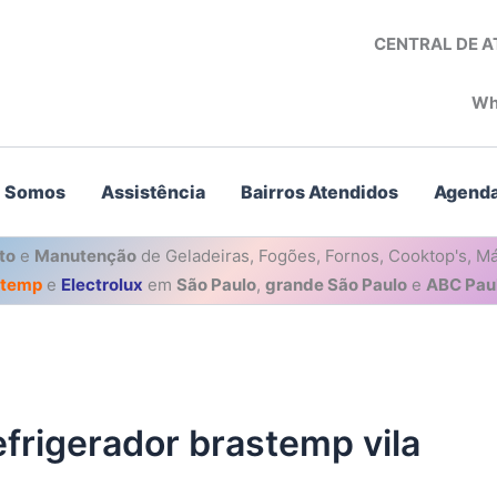
CENTRAL DE 
Wh
 Somos
Assistência
Bairros Atendidos
Agenda
to
e
Manutenção
de Geladeiras, Fogões, Fornos, Cooktop's, Má
stemp
e
Electrolux
em
São Paulo
,
grande São Paulo
e
ABC Paul
efrigerador brastemp vila