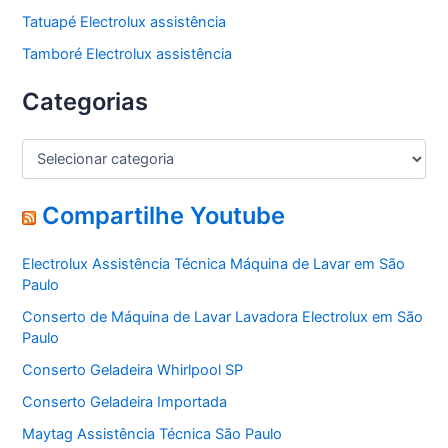
Tatuapé Electrolux assistência
Tamboré Electrolux assistência
Categorias
C
a
t
e
Compartilhe Youtube
g
o
Electrolux Assistência Técnica Máquina de Lavar em São
r
Paulo
i
a
Conserto de Máquina de Lavar Lavadora Electrolux em São
s
Paulo
Conserto Geladeira Whirlpool SP
Conserto Geladeira Importada
Maytag Assistência Técnica São Paulo