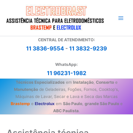
Ir
para
o
conteúdo
CENTRAL DE ATENDIMENTO:
11 3836-9554
-
11 3832-9239
WhatsApp:
11 96231-1982
Técnicos Especializados
em
Instalação
,
Conserto
e
Manutenção
de Geladeiras, Fogões, Fornos, Cooktop's,
Máquinas de Lavar, Secar e Lava e Seca das Marcas
Brastemp
e
Electrolux
em
São Paulo
,
grande São Paulo
e
ABC Paulista
.
Assistência técnica