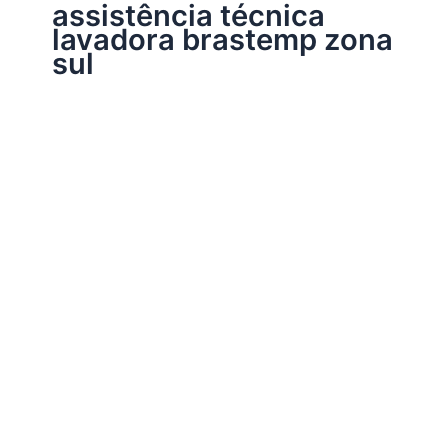
assistência técnica
lavadora brastemp zona
sul
Assistência Técnica Brastemp
Assistência técnica lavadora Brastemp
Por
Electrobrast
|
20/06/2017
|
3 minutos de leitura
Assistência técnica lavadora Brastemp, 39769848 para
instalação, conserto, reparo e manutenção de máquina
de lavar Brastemp.