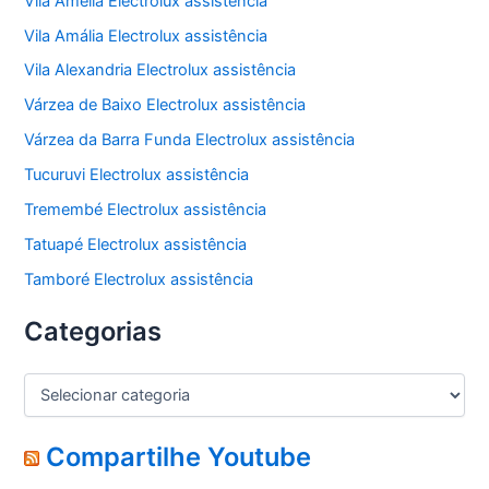
Vila Amélia Electrolux assistência
Vila Amália Electrolux assistência
Vila Alexandria Electrolux assistência
Várzea de Baixo Electrolux assistência
Várzea da Barra Funda Electrolux assistência
Tucuruvi Electrolux assistência
Tremembé Electrolux assistência
Tatuapé Electrolux assistência
Tamboré Electrolux assistência
Categorias
C
a
t
e
Compartilhe Youtube
g