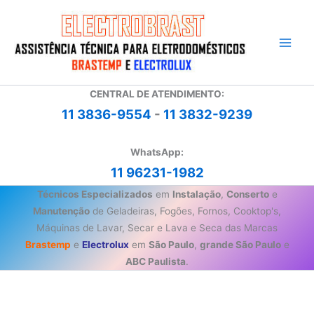
Ir
para
o
conteúdo
CENTRAL DE ATENDIMENTO:
11 3836-9554
-
11 3832-9239
WhatsApp:
11 96231-1982
Técnicos Especializados
em
Instalação
,
Conserto
e
Manutenção
de Geladeiras, Fogões, Fornos, Cooktop's,
Máquinas de Lavar, Secar e Lava e Seca das Marcas
Brastemp
e
Electrolux
em
São Paulo
,
grande São Paulo
e
ABC Paulista
.