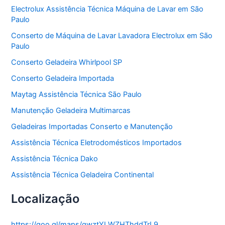
o
Electrolux Assistência Técnica Máquina de Lavar em São
r
Paulo
i
a
Conserto de Máquina de Lavar Lavadora Electrolux em São
s
Paulo
Conserto Geladeira Whirlpool SP
Conserto Geladeira Importada
Maytag Assistência Técnica São Paulo
Manutenção Geladeira Multimarcas
Geladeiras Importadas Conserto e Manutenção
Assistência Técnica Eletrodomésticos Importados
Assistência Técnica Dako
Assistência Técnica Geladeira Continental
Localização
https://goo.gl/maps/gwztYLWZHThddTrL9