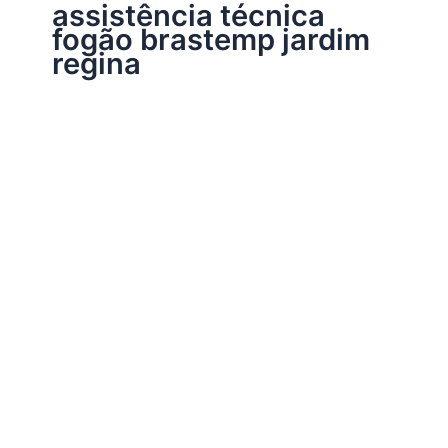
assistência técnica
fogão brastemp jardim
regina
Assistência Técnica Brastemp
Assistência técnica fogão Brastemp
Por
Electrobrast
|
21/06/2017
|
3 minutos de leitura
Assistência técnica fogão Brastemp, 34093037 para
instalação, conserto, reparo e manutenção de fogões
Brastemp.