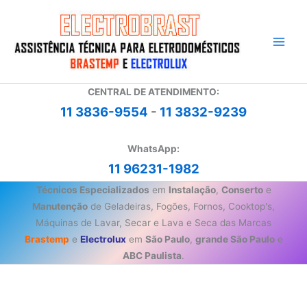
Ir
para
o
conteúdo
CENTRAL DE ATENDIMENTO:
11 3836-9554
-
11 3832-9239
WhatsApp:
11 96231-1982
Técnicos Especializados
em
Instalação
,
Conserto
e
Manutenção
de Geladeiras, Fogões, Fornos, Cooktop's,
Máquinas de Lavar, Secar e Lava e Seca das Marcas
Brastemp
e
Electrolux
em
São Paulo
,
grande São Paulo
e
ABC Paulista
.