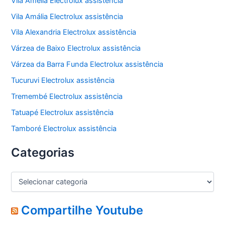
Vila Amélia Electrolux assistência
Vila Amália Electrolux assistência
Vila Alexandria Electrolux assistência
Várzea de Baixo Electrolux assistência
Várzea da Barra Funda Electrolux assistência
Tucuruvi Electrolux assistência
Tremembé Electrolux assistência
Tatuapé Electrolux assistência
Tamboré Electrolux assistência
Categorias
C
a
t
e
Compartilhe Youtube
g