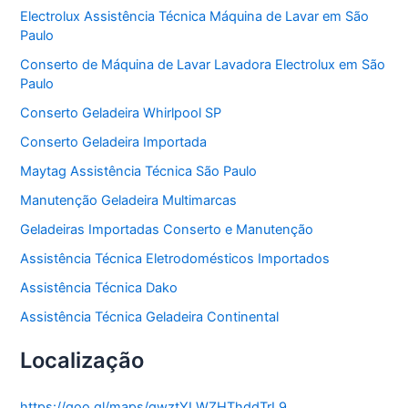
o
Electrolux Assistência Técnica Máquina de Lavar em São
r
Paulo
i
a
Conserto de Máquina de Lavar Lavadora Electrolux em São
s
Paulo
Conserto Geladeira Whirlpool SP
Conserto Geladeira Importada
Maytag Assistência Técnica São Paulo
Manutenção Geladeira Multimarcas
Geladeiras Importadas Conserto e Manutenção
Assistência Técnica Eletrodomésticos Importados
Assistência Técnica Dako
Assistência Técnica Geladeira Continental
Localização
https://goo.gl/maps/gwztYLWZHThddTrL9