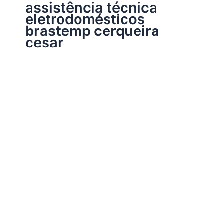
assistência técnica
eletrodomésticos
brastemp cerqueira
cesar
Assistência Técnica Brastemp
Assistência técnica eletrodomésticos
Brastemp
Por
Electrobrast
|
20/06/2017
|
3 minutos de leitura
Assistência técnica eletrodomésticos Brastemp,