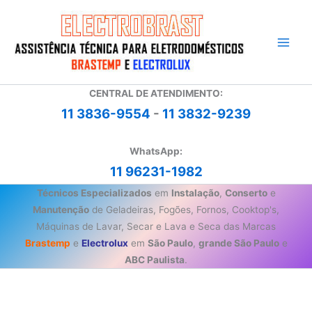
Ir
para
o
conteúdo
CENTRAL DE ATENDIMENTO:
11 3836-9554
-
11 3832-9239
WhatsApp:
11 96231-1982
Técnicos Especializados
em
Instalação
,
Conserto
e
Manutenção
de Geladeiras, Fogões, Fornos, Cooktop's,
Máquinas de Lavar, Secar e Lava e Seca das Marcas
Brastemp
e
Electrolux
em
São Paulo
,
grande São Paulo
e
ABC Paulista
.