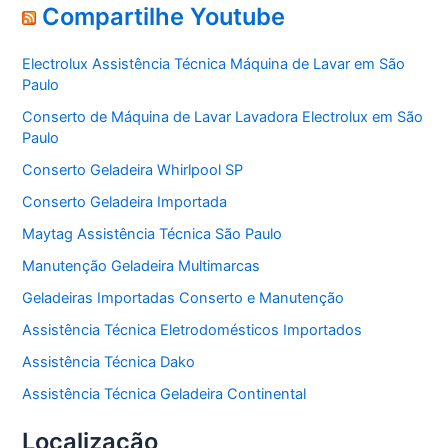
e
Compartilhe Youtube
g
o
Electrolux Assistência Técnica Máquina de Lavar em São
r
Paulo
i
a
Conserto de Máquina de Lavar Lavadora Electrolux em São
s
Paulo
Conserto Geladeira Whirlpool SP
Conserto Geladeira Importada
Maytag Assistência Técnica São Paulo
Manutenção Geladeira Multimarcas
Geladeiras Importadas Conserto e Manutenção
Assistência Técnica Eletrodomésticos Importados
Assistência Técnica Dako
Assistência Técnica Geladeira Continental
Localização