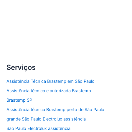
34093037 para instalação, conserto, reparo e
manutenção de eletrodomésticos Brastemp.
Compartilhe
Assistência
Veja Mais »
técnica
eletrodomésticos
Brastemp
Serviços
Assistência Técnica Brastemp em São Paulo
Assistência técnica e autorizada Brastemp
Brastemp SP
Assistência técnica Brastemp perto de São Paulo
grande São Paulo Electrolux assistência
São Paulo Electrolux assistência