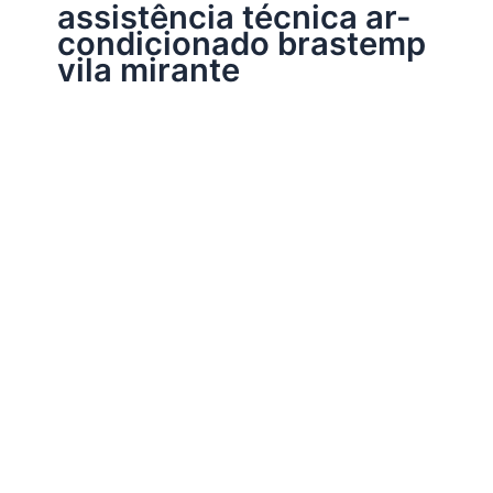
assistência técnica ar-
condicionado brastemp
vila mirante
Assistência Técnica Brastemp
Assistência técnica ar-condicionado
Brastemp
Por
Electrobrast
|
21/06/2017
|
3 minutos de leitura
Assistência técnica ar-condicionado Brastemp,
34242962 para instalação, conserto, reparo e