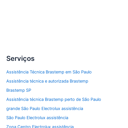
manutenção ar-condicionado Brastemp.
Compartilhe
Assistência
Veja Mais »
técnica
ar-
condicionado
Serviços
Brastemp
Assistência Técnica Brastemp em São Paulo
Assistência técnica e autorizada Brastemp
Brastemp SP
Assistência técnica Brastemp perto de São Paulo
grande São Paulo Electrolux assistência
São Paulo Electrolux assistência
Zona Centro Electrolux assistência