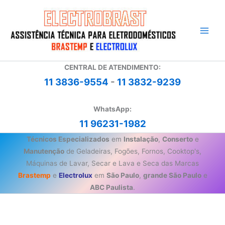
Ir
para
o
conteúdo
CENTRAL DE ATENDIMENTO:
11 3836-9554
-
11 3832-9239
WhatsApp:
11 96231-1982
Técnicos Especializados
em
Instalação
,
Conserto
e
Manutenção
de Geladeiras, Fogões, Fornos, Cooktop's,
Máquinas de Lavar, Secar e Lava e Seca das Marcas
Brastemp
e
Electrolux
em
São Paulo
,
grande São Paulo
e
ABC Paulista
.