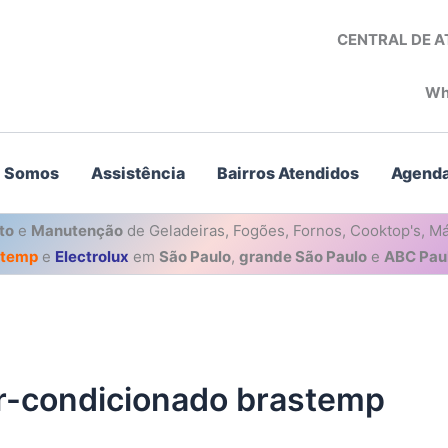
CENTRAL DE 
Wh
 Somos
Assistência
Bairros Atendidos
Agenda
to
e
Manutenção
de Geladeiras, Fogões, Fornos, Cooktop's, Má
stemp
e
Electrolux
em
São Paulo
,
grande São Paulo
e
ABC Paul
ar-condicionado brastemp