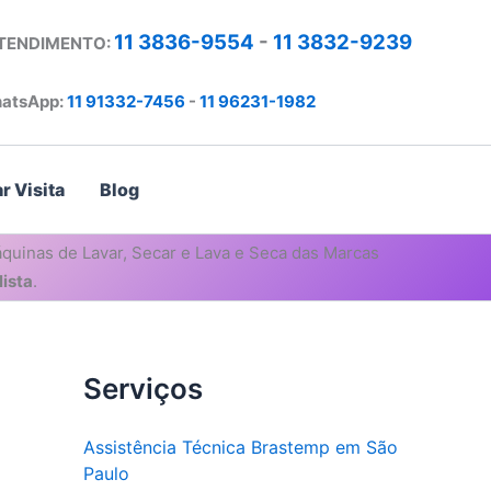
11 3836-9554
-
11 3832-9239
ATENDIMENTO:
atsApp:
11 91332-7456
-
11 96231-1982
r Visita
Blog
quinas de Lavar, Secar e Lava e Seca das Marcas
ista
.
Serviços
Assistência Técnica Brastemp em São
Paulo