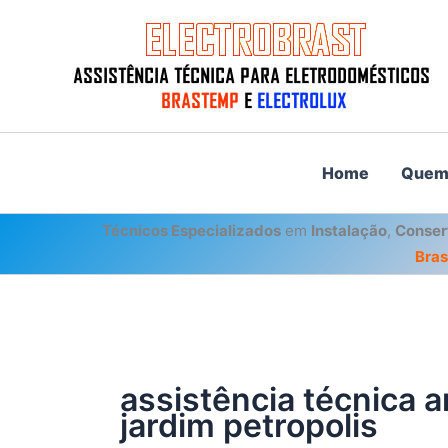
Ir
para
o
conteúdo
Home
Quem
Técnicos Especializados
em
Instalação
,
Conser
Bra
assistência técnica 
jardim petropolis