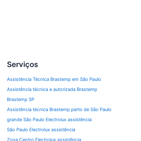
manutenção ar-condicionado Brastemp.
Compartilhe
Assistência
Veja Mais »
técnica
ar-
condicionado
Serviços
Brastemp
Assistência Técnica Brastemp em São Paulo
Assistência técnica e autorizada Brastemp
Brastemp SP
Assistência técnica Brastemp perto de São Paulo
grande São Paulo Electrolux assistência
São Paulo Electrolux assistência
Zona Centro Electrolux assistência