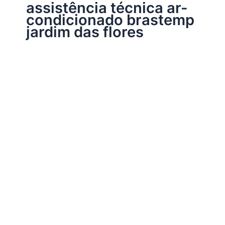
assistência técnica ar-
condicionado brastemp
jardim das flores
Assistência Técnica Brastemp
Assistência técnica ar-condicionado
Brastemp
Por
Electrobrast
|
21/06/2017
|
3 minutos de leitura
Assistência técnica ar-condicionado Brastemp,
34242962 para instalação, conserto, reparo e