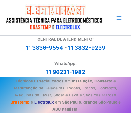
Ir
para
o
conteúdo
CENTRAL DE ATENDIMENTO:
11 3836-9554
-
11 3832-9239
WhatsApp:
11 96231-1982
Técnicos Especializados
em
Instalação
,
Conserto
e
Manutenção
de Geladeiras, Fogões, Fornos, Cooktop's,
Máquinas de Lavar, Secar e Lava e Seca das Marcas
Brastemp
e
Electrolux
em
São Paulo
,
grande São Paulo
e
ABC Paulista
.