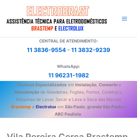
Ir
para
o
conteúdo
CENTRAL DE ATENDIMENTO:
11 3836-9554
-
11 3832-9239
WhatsApp:
11 96231-1982
Técnicos Especializados
em
Instalação
,
Conserto
e
Manutenção
de Geladeiras, Fogões, Fornos, Cooktop's,
Máquinas de Lavar, Secar e Lava e Seca das Marcas
Brastemp
e
Electrolux
em
São Paulo
,
grande São Paulo
e
ABC Paulista
.
Vila Pereira Cerca Brastemp