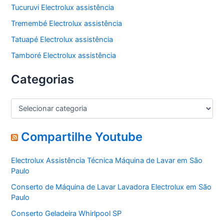
Tucuruvi Electrolux assistência
Tremembé Electrolux assistência
Tatuapé Electrolux assistência
Tamboré Electrolux assistência
Categorias
C
a
t
e
Compartilhe Youtube
g
o
Electrolux Assistência Técnica Máquina de Lavar em São
r
Paulo
i
a
Conserto de Máquina de Lavar Lavadora Electrolux em São
s
Paulo
Conserto Geladeira Whirlpool SP