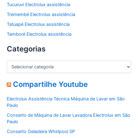
Tucuruvi Electrolux assistência
Tremembé Electrolux assistência
Tatuapé Electrolux assistência
Tamboré Electrolux assistência
Categorias
C
a
t
e
Compartilhe Youtube
g
o
Electrolux Assistência Técnica Máquina de Lavar em São
r
Paulo
i
a
Conserto de Máquina de Lavar Lavadora Electrolux em São
s
Paulo
Conserto Geladeira Whirlpool SP