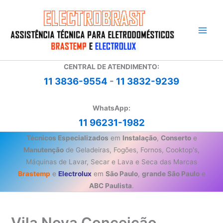
Ir
para
o
conteúdo
CENTRAL DE ATENDIMENTO:
11 3836-9554
-
11 3832-9239
WhatsApp:
11 96231-1982
Técnicos Especializados
em
Instalação
,
Conserto
e
Manutenção
de Geladeiras, Fogões, Fornos, Cooktop's,
Máquinas de Lavar, Secar e Lava e Seca das Marcas
Brastemp
e
Electrolux
em
São Paulo
,
grande São Paulo
e
ABC Paulista
.
Vila Nova Conceição