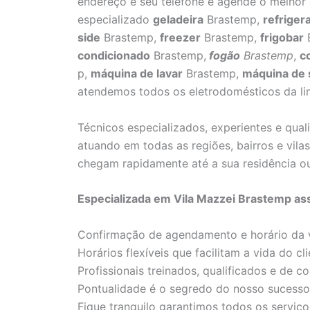
endereço e seu telefone e agende o melhor 
especializado
geladeira
Brastemp,
refriger
side
Brastemp,
freezer
Brastemp,
frigobar
condicionado
Brastemp,
fogão
Brastemp
,
c
p,
máquina de lavar
Brastemp,
máquina de 
atendemos todos os eletrodomésticos da li
Técnicos especializados, experientes e qua
atuando em todas as regiões, bairros e vil
chegam rapidamente até a sua residência o
Especializada em Vila Mazzei Brastemp as
Confirmação de agendamento e horário da v
Horários flexíveis que facilitam a vida do cli
Profissionais treinados, qualificados e de co
Pontualidade é o segredo do nosso sucesso
Fique tranquilo garantimos todos os serviço