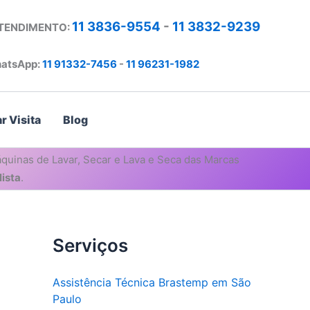
11 3836-9554
-
11 3832-9239
ATENDIMENTO:
atsApp:
11 91332-7456
-
11 96231-1982
r Visita
Blog
quinas de Lavar, Secar e Lava e Seca das Marcas
ista
.
Serviços
Assistência Técnica Brastemp em São
Paulo