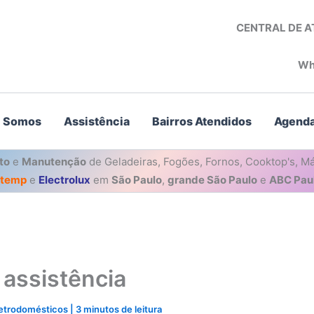
CENTRAL DE 
Wh
 Somos
Assistência
Bairros Atendidos
Agenda
to
e
Manutenção
de Geladeiras, Fogões, Fornos, Cooktop's, Má
stemp
e
Electrolux
em
São Paulo
,
grande São Paulo
e
ABC Paul
 assistência
letrodomésticos
|
3 minutos de leitura