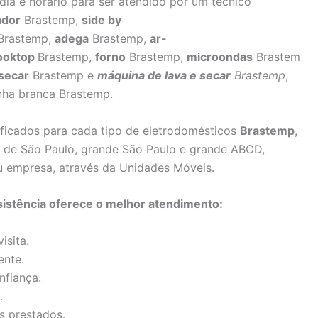
dia e horário para ser atendido por um técnico
ador
Brastemp,
side by
Brastemp,
adega
Brastemp,
ar-
ooktop
Brastemp,
forno
Brastemp,
microondas
Brastem
secar
Brastemp e
máquina de lava e secar
Brastemp
,
nha branca Brastemp.
lificados para cada tipo de eletrodomésticos
Brastemp
,
as de São Paulo, grande São Paulo e grande ABCD,
u empresa, através da Unidades Móveis.
sistência oferece o melhor atendimento:
isita.
ente.
nfiança.
.
s prestados.