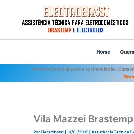
Ir
para
o
conteúdo
Home
Quem
Técnicos Especializados
em
Instalação
,
Conser
Bra
Vila Mazzei Brastemp
Por
Electrobrast
|
14/01/2019
|
Assistência Técnica E