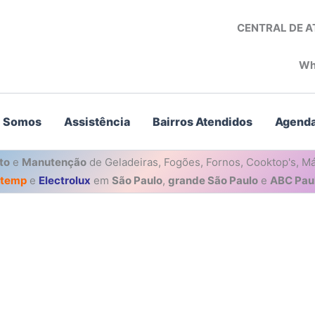
CENTRAL DE 
Wh
 Somos
Assistência
Bairros Atendidos
Agenda
to
e
Manutenção
de Geladeiras, Fogões, Fornos, Cooktop's, Má
stemp
e
Electrolux
em
São Paulo
,
grande São Paulo
e
ABC Paul