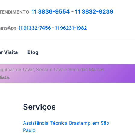
11 3836-9554
-
11 3832-9239
ATENDIMENTO:
atsApp:
11 91332-7456
-
11 96231-1982
r Visita
Blog
quinas de Lavar, Secar e Lava e Seca das Marcas
ista
.
Serviços
Assistência Técnica Brastemp em São
Paulo