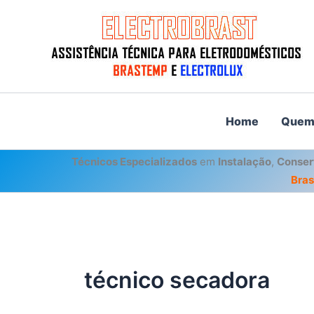
Ir
para
o
conteúdo
Home
Quem
Técnicos Especializados
em
Instalação
,
Conser
Bra
técnico secadora