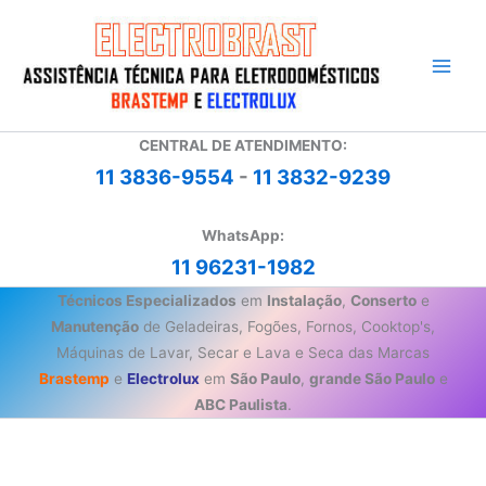
Ir
para
o
conteúdo
CENTRAL DE ATENDIMENTO:
11 3836-9554
-
11 3832-9239
WhatsApp:
11 96231-1982
Técnicos Especializados
em
Instalação
,
Conserto
e
Manutenção
de Geladeiras, Fogões, Fornos, Cooktop's,
Máquinas de Lavar, Secar e Lava e Seca das Marcas
Brastemp
e
Electrolux
em
São Paulo
,
grande São Paulo
e
ABC Paulista
.