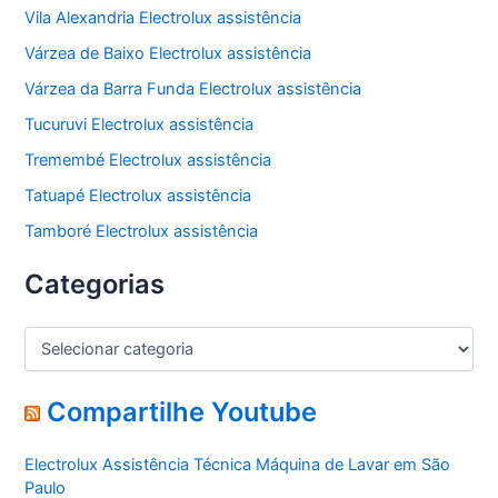
Vila Alexandria Electrolux assistência
Várzea de Baixo Electrolux assistência
Várzea da Barra Funda Electrolux assistência
Tucuruvi Electrolux assistência
Tremembé Electrolux assistência
Tatuapé Electrolux assistência
Tamboré Electrolux assistência
Categorias
C
a
t
e
Compartilhe Youtube
g
o
Electrolux Assistência Técnica Máquina de Lavar em São
r
Paulo
i