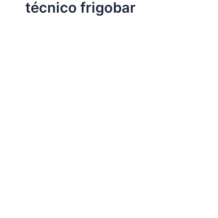
técnico frigobar
Assistência Técnica Eletrodomésticos
Assistência técnica frigobar
Por
Electrobrast
|
10/11/2017
|
5 minutos de leitura
Assistência técnica frigobar, 34242962 para instalação,
conserto, reparo e manutenção frigobar de todas as
marcas e modelos.
Compartilhe