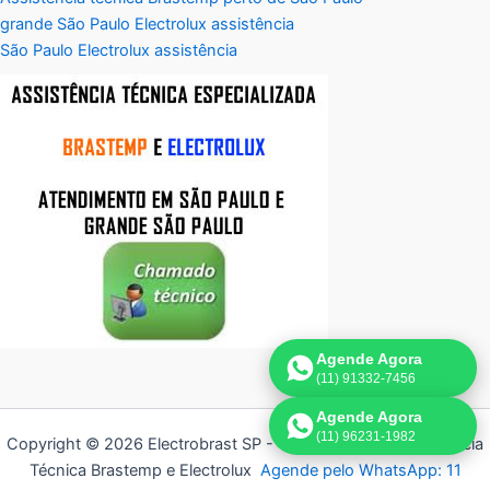
grande São Paulo Electrolux assistência
São Paulo Electrolux assistência
Agende Agora
(11) 91332-7456
Agende Agora
(11) 96231-1982
Copyright © 2026 Electrobrast SP - 11 3836-9554 | Assistência
Técnica Brastemp e Electrolux
Agende pelo WhatsApp: 11