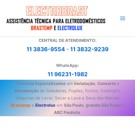
Ir
para
o
conteúdo
CENTRAL DE ATENDIMENTO:
11 3836-9554
-
11 3832-9239
WhatsApp:
11 96231-1982
Técnicos Especializados
em
Instalação
,
Conserto
e
Manutenção
de Geladeiras, Fogões, Fornos, Cooktop's,
Máquinas de Lavar, Secar e Lava e Seca das Marcas
Brastemp
e
Electrolux
em
São Paulo
,
grande São Paulo
e
ABC Paulista
.