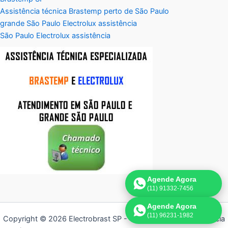
Assistência técnica Brastemp perto de São Paulo
grande São Paulo Electrolux assistência
São Paulo Electrolux assistência
Agende Agora
(11) 91332-7456
Agende Agora
(11) 96231-1982
Copyright © 2026 Electrobrast SP - 11 3836-9554 | Assistência