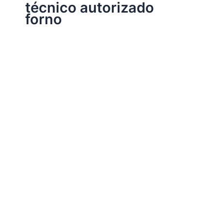
técnico autorizado
forno
Assistência Técnica Eletrodomésticos
Assistência técnica forno
Por
Electrobrast
|
10/11/2017
|
4 minutos de leitura
Assistência técnica forno, 34242962 para instalação,
conserto, reparo e manutenção forno de todas as
marcas e modelos.