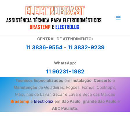
Ir
para
o
conteúdo
CENTRAL DE ATENDIMENTO:
11 3836-9554
-
11 3832-9239
WhatsApp:
11 96231-1982
Técnicos Especializados
em
Instalação
,
Conserto
e
Manutenção
de Geladeiras, Fogões, Fornos, Cooktop's,
Máquinas de Lavar, Secar e Lava e Seca das Marcas
Brastemp
e
Electrolux
em
São Paulo
,
grande São Paulo
e
ABC Paulista
.