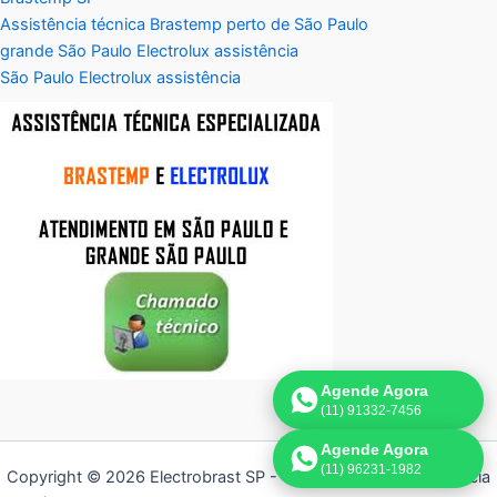
Assistência técnica Brastemp perto de São Paulo
grande São Paulo Electrolux assistência
São Paulo Electrolux assistência
Agende Agora
(11) 91332-7456
Agende Agora
(11) 96231-1982
Copyright © 2026 Electrobrast SP - 11 3836-9554 | Assistência