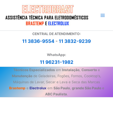
Ir
para
o
conteúdo
CENTRAL DE ATENDIMENTO:
11 3836-9554
-
11 3832-9239
WhatsApp:
11 96231-1982
Técnicos Especializados
em
Instalação
,
Conserto
e
Manutenção
de Geladeiras, Fogões, Fornos, Cooktop's,
Máquinas de Lavar, Secar e Lava e Seca das Marcas
Brastemp
e
Electrolux
em
São Paulo
,
grande São Paulo
e
ABC Paulista
.