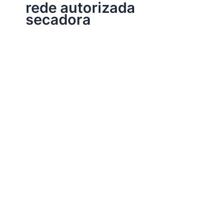
rede autorizada
secadora
Assistência Técnica Eletrodomésticos
Assistência técnica secadora
Por
Electrobrast
|
11/11/2017
|
5 minutos de leitura
Assistência técnica secadora, 34242962 para
instalação, conserto, reparo e manutenção secadora de
todas as marcas e modelos.