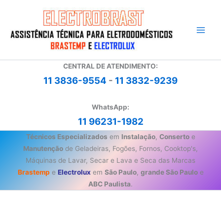
Ir
para
o
conteúdo
CENTRAL DE ATENDIMENTO:
11 3836-9554
-
11 3832-9239
WhatsApp:
11 96231-1982
Técnicos Especializados
em
Instalação
,
Conserto
e
Manutenção
de Geladeiras, Fogões, Fornos, Cooktop's,
Máquinas de Lavar, Secar e Lava e Seca das Marcas
Brastemp
e
Electrolux
em
São Paulo
,
grande São Paulo
e
ABC Paulista
.