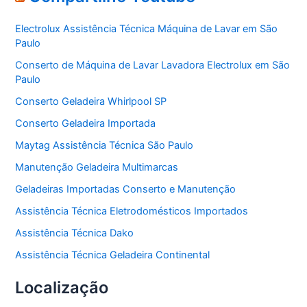
g
o
Electrolux Assistência Técnica Máquina de Lavar em São
r
Paulo
i
a
Conserto de Máquina de Lavar Lavadora Electrolux em São
s
Paulo
Conserto Geladeira Whirlpool SP
Conserto Geladeira Importada
Maytag Assistência Técnica São Paulo
Manutenção Geladeira Multimarcas
Geladeiras Importadas Conserto e Manutenção
Assistência Técnica Eletrodomésticos Importados
Assistência Técnica Dako
Assistência Técnica Geladeira Continental
Localização