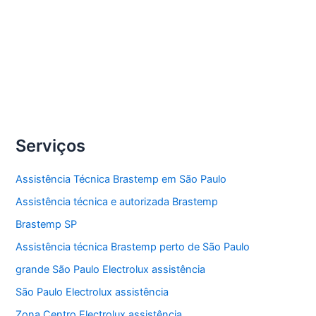
secadora de roupas Electrolux.
Compartilhe
Conserto
Veja Mais »
secadoras
de
roupas
Serviços
Electrolux
Assistência Técnica Brastemp em São Paulo
Assistência técnica e autorizada Brastemp
Brastemp SP
Assistência técnica Brastemp perto de São Paulo
grande São Paulo Electrolux assistência
São Paulo Electrolux assistência
Zona Centro Electrolux assistência