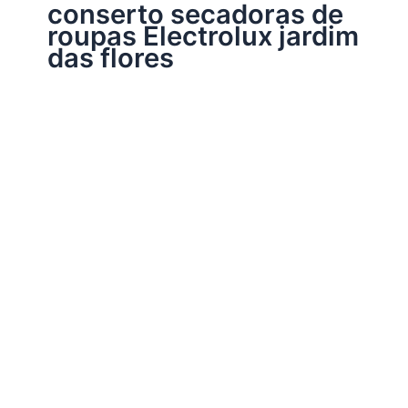
conserto secadoras de
roupas Electrolux jardim
das flores
Assistência Técnica Eletrodomésticos
Conserto secadoras de roupas Electrolux
Por
Electrobrast
|
16/01/2017
|
5 minutos de leitura
Conserto secadoras de roupas Electrolux 39763140
peças originais Electrolux, garantia em todos os serviços
realizados e sempre as melhores soluções para a sua