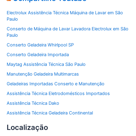
g
o
Electrolux Assistência Técnica Máquina de Lavar em São
r
Paulo
i
a
Conserto de Máquina de Lavar Lavadora Electrolux em São
s
Paulo
Conserto Geladeira Whirlpool SP
Conserto Geladeira Importada
Maytag Assistência Técnica São Paulo
Manutenção Geladeira Multimarcas
Geladeiras Importadas Conserto e Manutenção
Assistência Técnica Eletrodomésticos Importados
Assistência Técnica Dako
Assistência Técnica Geladeira Continental
Localização