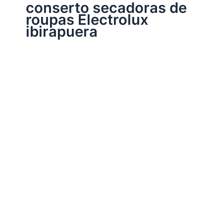
conserto secadoras de
roupas Electrolux
ibirapuera
Assistência Técnica Eletrodomésticos
Conserto secadoras de roupas Electrolux
Por
Electrobrast
|
16/01/2017
|
5 minutos de leitura
Conserto secadoras de roupas Electrolux 39763140
peças originais Electrolux, garantia em todos os serviços
realizados e sempre as melhores soluções para a sua