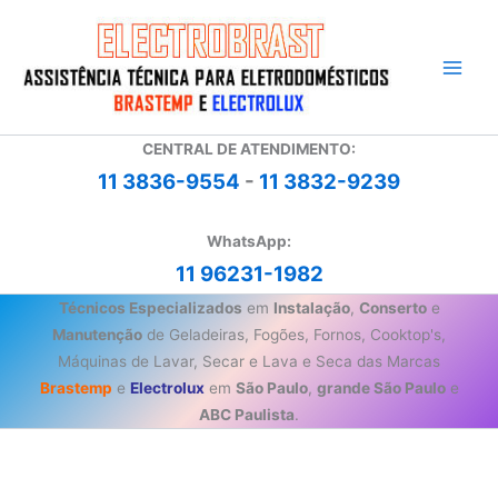
Ir
para
o
conteúdo
CENTRAL DE ATENDIMENTO:
11 3836-9554
-
11 3832-9239
WhatsApp:
11 96231-1982
Técnicos Especializados
em
Instalação
,
Conserto
e
Manutenção
de Geladeiras, Fogões, Fornos, Cooktop's,
Máquinas de Lavar, Secar e Lava e Seca das Marcas
Brastemp
e
Electrolux
em
São Paulo
,
grande São Paulo
e
ABC Paulista
.