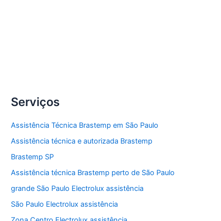
secadora de roupas Electrolux.
Compartilhe
Conserto
Veja Mais »
secadoras
de
roupas
Serviços
Electrolux
Assistência Técnica Brastemp em São Paulo
Assistência técnica e autorizada Brastemp
Brastemp SP
Assistência técnica Brastemp perto de São Paulo
grande São Paulo Electrolux assistência
São Paulo Electrolux assistência
Zona Centro Electrolux assistência