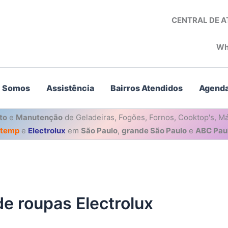
CENTRAL DE 
Wh
 Somos
Assistência
Bairros Atendidos
Agenda
to
e
Manutenção
de Geladeiras, Fogões, Fornos, Cooktop's, Má
stemp
e
Electrolux
em
São Paulo
,
grande São Paulo
e
ABC Paul
e roupas Electrolux