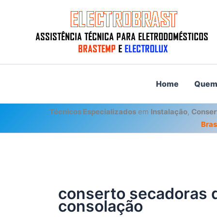
Ir
para
o
conteúdo
Home
Quem
Técnicos Especializados
em
Instalação
,
Conser
Bra
conserto secadoras d
consolação