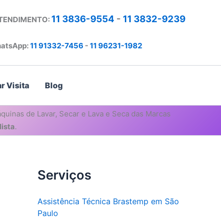
11 3836-9554
-
11 3832-9239
ATENDIMENTO:
atsApp:
11 91332-7456
-
11 96231-1982
r Visita
Blog
quinas de Lavar, Secar e Lava e Seca das Marcas
ista
.
Serviços
Assistência Técnica Brastemp em São
Paulo