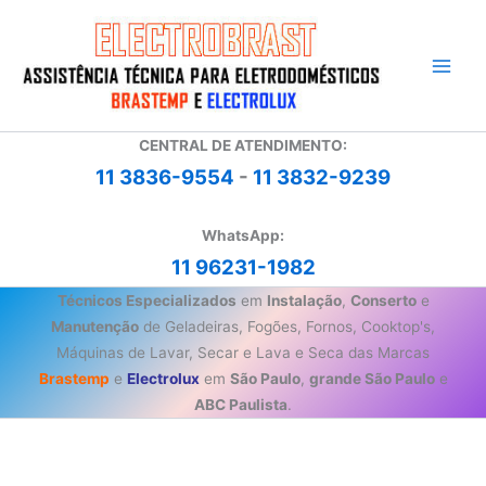
Ir
para
o
conteúdo
CENTRAL DE ATENDIMENTO:
11 3836-9554
-
11 3832-9239
WhatsApp:
11 96231-1982
Técnicos Especializados
em
Instalação
,
Conserto
e
Manutenção
de Geladeiras, Fogões, Fornos, Cooktop's,
Máquinas de Lavar, Secar e Lava e Seca das Marcas
Brastemp
e
Electrolux
em
São Paulo
,
grande São Paulo
e
ABC Paulista
.