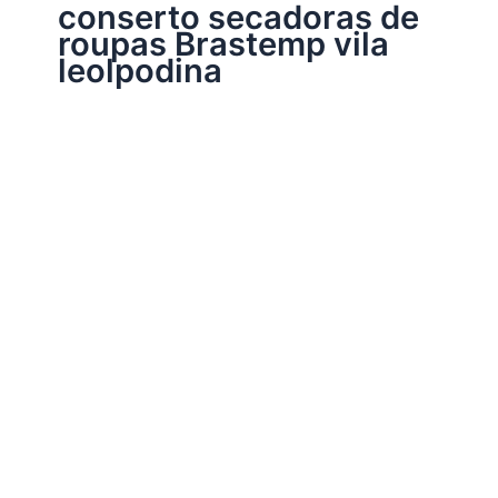
conserto secadoras de
roupas Brastemp vila
leolpodina
Assistência Técnica Eletrodomésticos
Conserto secadoras de roupas Brastemp
Por
Electrobrast
|
16/01/2017
|
5 minutos de leitura
Conserto secadoras de roupas Brastemp 34276065
peças originais Brastemp, garantia em todos os serviços
realizados e sempre as melhores soluções para a sua