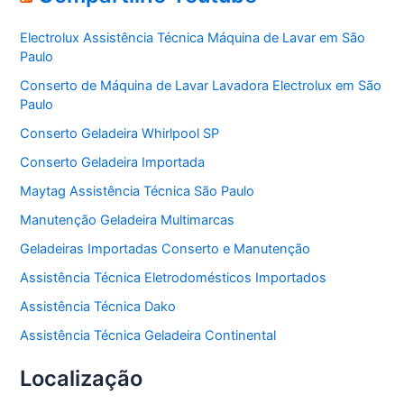
g
o
Electrolux Assistência Técnica Máquina de Lavar em São
r
Paulo
i
a
Conserto de Máquina de Lavar Lavadora Electrolux em São
s
Paulo
Conserto Geladeira Whirlpool SP
Conserto Geladeira Importada
Maytag Assistência Técnica São Paulo
Manutenção Geladeira Multimarcas
Geladeiras Importadas Conserto e Manutenção
Assistência Técnica Eletrodomésticos Importados
Assistência Técnica Dako
Assistência Técnica Geladeira Continental
Localização