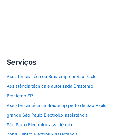
secadora de roupas Brastemp.
Compartilhe
Conserto
Veja Mais »
secadoras
de
roupas
Serviços
Brastemp
Assistência Técnica Brastemp em São Paulo
Assistência técnica e autorizada Brastemp
Brastemp SP
Assistência técnica Brastemp perto de São Paulo
grande São Paulo Electrolux assistência
São Paulo Electrolux assistência
Zona Centro Electrolux assistência