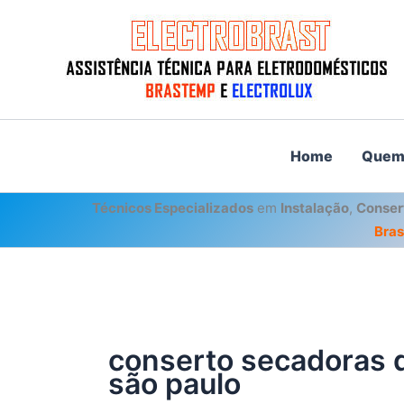
Ir
para
o
conteúdo
Home
Quem
Técnicos Especializados
em
Instalação
,
Conser
Bra
conserto secadoras 
são paulo