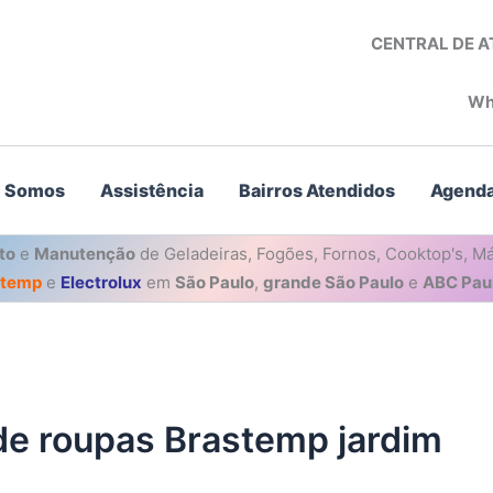
CENTRAL DE 
Wh
 Somos
Assistência
Bairros Atendidos
Agenda
to
e
Manutenção
de Geladeiras, Fogões, Fornos, Cooktop's, Má
stemp
e
Electrolux
em
São Paulo
,
grande São Paulo
e
ABC Paul
de roupas Brastemp jardim