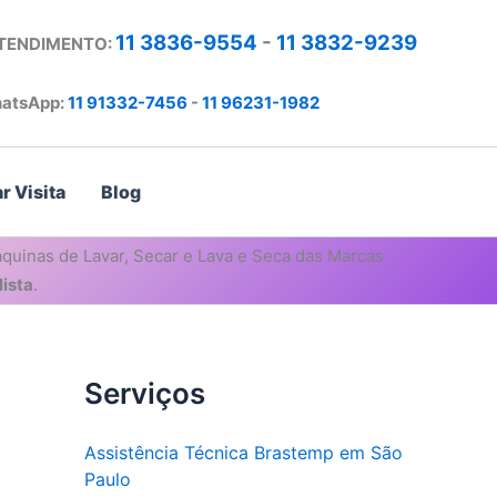
11 3836-9554
-
11 3832-9239
ATENDIMENTO:
atsApp:
11 91332-7456
-
11 96231-1982
r Visita
Blog
quinas de Lavar, Secar e Lava e Seca das Marcas
ista
.
Serviços
Assistência Técnica Brastemp em São
Paulo