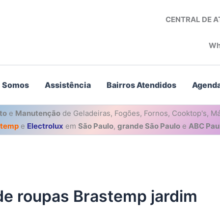
CENTRAL DE 
Wh
 Somos
Assistência
Bairros Atendidos
Agenda
to
e
Manutenção
de Geladeiras, Fogões, Fornos, Cooktop's, Má
stemp
e
Electrolux
em
São Paulo
,
grande São Paulo
e
ABC Paul
de roupas Brastemp jardim