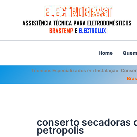
Ir
para
o
conteúdo
Home
Quem
Técnicos Especializados
em
Instalação
,
Conser
Bra
conserto secadoras 
petropolis