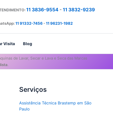
11 3836-9554
-
11 3832-9239
ATENDIMENTO:
atsApp:
11 91332-7456
-
11 96231-1982
r Visita
Blog
quinas de Lavar, Secar e Lava e Seca das Marcas
ista
.
Serviços
Assistência Técnica Brastemp em São
Paulo