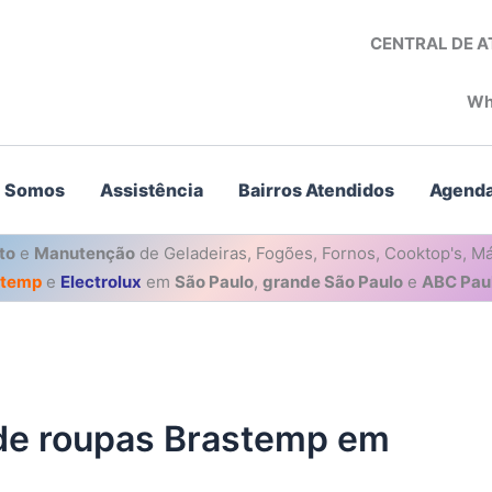
CENTRAL DE 
Wh
 Somos
Assistência
Bairros Atendidos
Agenda
to
e
Manutenção
de Geladeiras, Fogões, Fornos, Cooktop's, Má
stemp
e
Electrolux
em
São Paulo
,
grande São Paulo
e
ABC Paul
de roupas Brastemp em