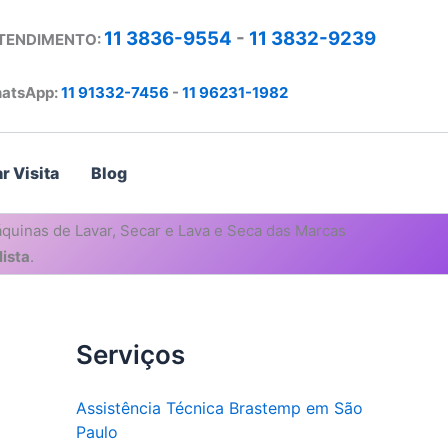
11 3836-9554
-
11 3832-9239
ATENDIMENTO:
atsApp:
11 91332-7456
-
11 96231-1982
r Visita
Blog
quinas de Lavar, Secar e Lava e Seca das Marcas
ista
.
Serviços
Assistência Técnica Brastemp em São
Paulo