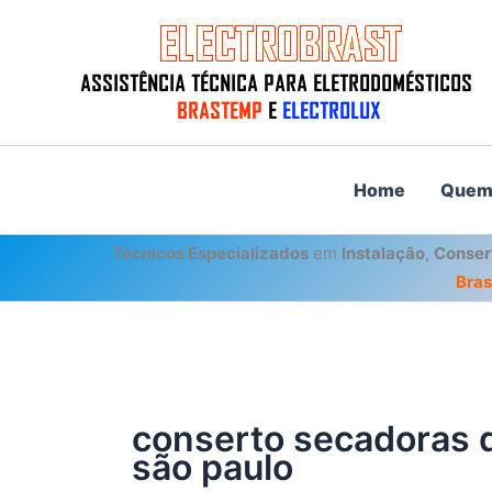
Ir
para
o
conteúdo
Home
Quem
Técnicos Especializados
em
Instalação
,
Conser
Bra
conserto secadoras 
são paulo