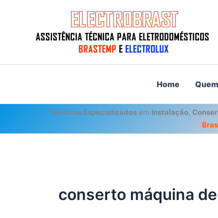
Ir
para
o
conteúdo
Home
Quem
Técnicos Especializados
em
Instalação
,
Conser
Bra
conserto máquina de 