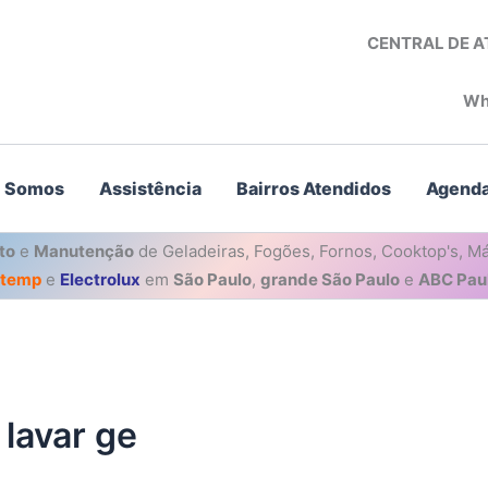
CENTRAL DE 
Wh
 Somos
Assistência
Bairros Atendidos
Agenda
to
e
Manutenção
de Geladeiras, Fogões, Fornos, Cooktop's, Má
stemp
e
Electrolux
em
São Paulo
,
grande São Paulo
e
ABC Paul
lavar ge