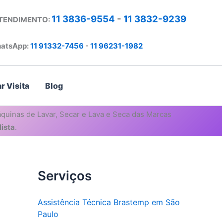
11 3836-9554
-
11 3832-9239
ATENDIMENTO:
atsApp:
11 91332-7456
-
11 96231-1982
r Visita
Blog
quinas de Lavar, Secar e Lava e Seca das Marcas
ista
.
Serviços
Assistência Técnica Brastemp em São
Paulo