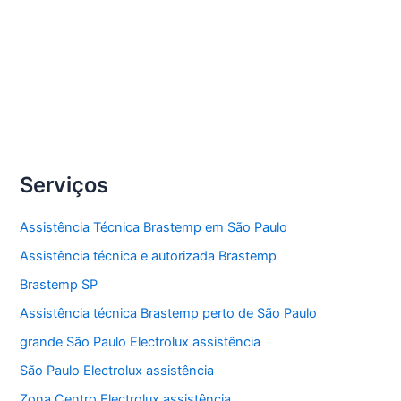
lavadora de roupas Electrolux.
Compartilhe
Conserto
Veja Mais »
lavadoras
de
roupas
Serviços
Electrolux
Assistência Técnica Brastemp em São Paulo
Assistência técnica e autorizada Brastemp
Brastemp SP
Assistência técnica Brastemp perto de São Paulo
grande São Paulo Electrolux assistência
São Paulo Electrolux assistência
Zona Centro Electrolux assistência