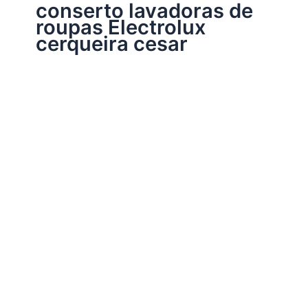
conserto lavadoras de
roupas Electrolux
cerqueira cesar
Assistência Técnica Electrolux
Conserto lavadoras de roupas Electrolux
Por
Electrobrast
|
14/01/2017
|
5 minutos de leitura
Conserto lavadoras de roupas Electrolux 39763140
peças originais Electrolux, garantia em todos os serviços
realizados e sempre as melhores soluções para a sua