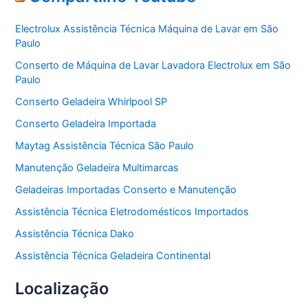
g
o
Electrolux Assistência Técnica Máquina de Lavar em São
r
Paulo
i
a
Conserto de Máquina de Lavar Lavadora Electrolux em São
s
Paulo
Conserto Geladeira Whirlpool SP
Conserto Geladeira Importada
Maytag Assistência Técnica São Paulo
Manutenção Geladeira Multimarcas
Geladeiras Importadas Conserto e Manutenção
Assistência Técnica Eletrodomésticos Importados
Assistência Técnica Dako
Assistência Técnica Geladeira Continental
Localização