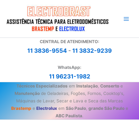
Ir
para
o
conteúdo
CENTRAL DE ATENDIMENTO:
11 3836-9554
-
11 3832-9239
WhatsApp:
11 96231-1982
Técnicos Especializados
em
Instalação
,
Conserto
e
Manutenção
de Geladeiras, Fogões, Fornos, Cooktop's,
Máquinas de Lavar, Secar e Lava e Seca das Marcas
Brastemp
e
Electrolux
em
São Paulo
,
grande São Paulo
e
ABC Paulista
.