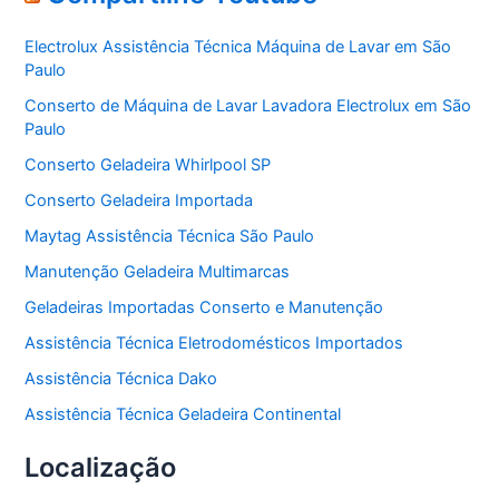
g
o
Electrolux Assistência Técnica Máquina de Lavar em São
r
Paulo
i
a
Conserto de Máquina de Lavar Lavadora Electrolux em São
s
Paulo
Conserto Geladeira Whirlpool SP
Conserto Geladeira Importada
Maytag Assistência Técnica São Paulo
Manutenção Geladeira Multimarcas
Geladeiras Importadas Conserto e Manutenção
Assistência Técnica Eletrodomésticos Importados
Assistência Técnica Dako
Assistência Técnica Geladeira Continental
Localização