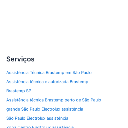
lavadora de roupas Brastemp.
Compartilhe
Conserto
Veja Mais »
lavadoras
de
roupas
Serviços
Brastemp
Assistência Técnica Brastemp em São Paulo
Assistência técnica e autorizada Brastemp
Brastemp SP
Assistência técnica Brastemp perto de São Paulo
grande São Paulo Electrolux assistência
São Paulo Electrolux assistência
Zona Centro Electrolux assistência