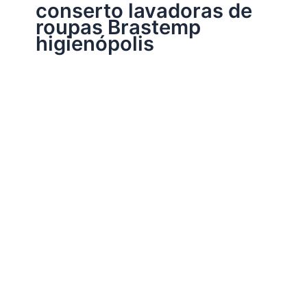
conserto lavadoras de
roupas Brastemp
higienópolis
Assistência Técnica Eletrodomésticos
Conserto lavadoras de roupas Brastemp
Por
Electrobrast
|
14/01/2017
|
5 minutos de leitura
Conserto lavadoras de roupas Brastemp 37137665
peças originais Brastemp, garantia em todos os serviços
realizados e sempre as melhores soluções para a sua