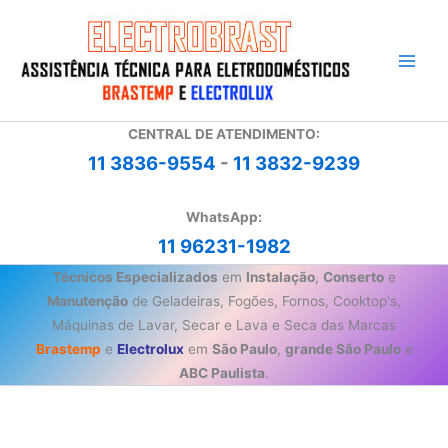
Ir
para
o
conteúdo
CENTRAL DE ATENDIMENTO:
11 3836-9554
-
11 3832-9239
WhatsApp:
11 96231-1982
Técnicos Especializados
em
Instalação
,
Conserto
e
Manutenção
de Geladeiras, Fogões, Fornos, Cooktop's,
Máquinas de Lavar, Secar e Lava e Seca das Marcas
Brastemp
e
Electrolux
em
São Paulo
,
grande São Paulo
e
ABC Paulista
.