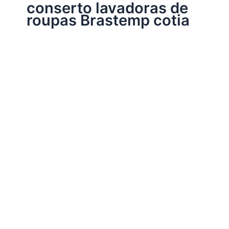
conserto lavadoras de
roupas Brastemp cotia
Assistência Técnica Eletrodomésticos
Conserto lavadoras de roupas Brastemp
Por
Electrobrast
|
14/01/2017
|
5 minutos de leitura
Conserto lavadoras de roupas Brastemp 37137665
peças originais Brastemp, garantia em todos os serviços
realizados e sempre as melhores soluções para a sua
lavadora de roupas Brastemp.