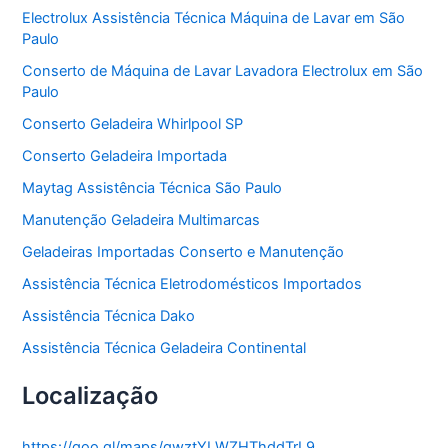
o
Electrolux Assistência Técnica Máquina de Lavar em São
r
Paulo
i
a
Conserto de Máquina de Lavar Lavadora Electrolux em São
s
Paulo
Conserto Geladeira Whirlpool SP
Conserto Geladeira Importada
Maytag Assistência Técnica São Paulo
Manutenção Geladeira Multimarcas
Geladeiras Importadas Conserto e Manutenção
Assistência Técnica Eletrodomésticos Importados
Assistência Técnica Dako
Assistência Técnica Geladeira Continental
Localização
https://goo.gl/maps/gwztYLWZHThddTrL9