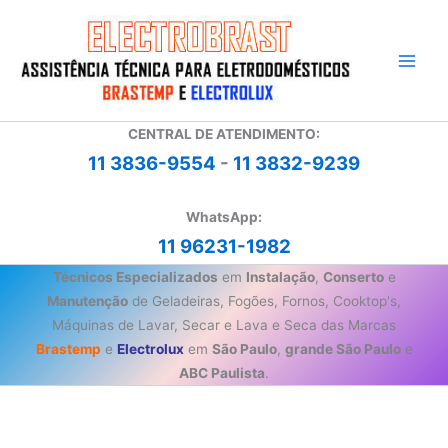
Ir
para
o
conteúdo
CENTRAL DE ATENDIMENTO:
11 3836-9554
-
11 3832-9239
WhatsApp:
11 96231-1982
Técnicos Especializados
em
Instalação
,
Conserto
e
Manutenção
de Geladeiras, Fogões, Fornos, Cooktop's,
Máquinas de Lavar, Secar e Lava e Seca das Marcas
Brastemp
e
Electrolux
em
São Paulo
,
grande São Paulo
e
ABC Paulista
.