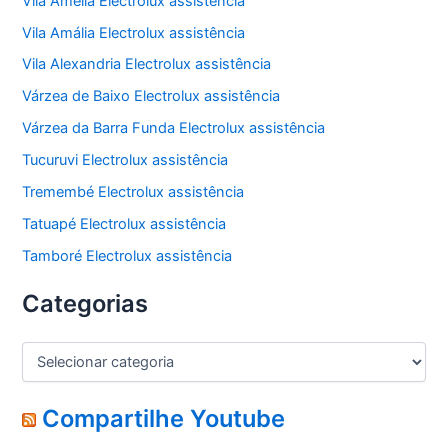
Vila Amélia Electrolux assistência
Vila Amália Electrolux assistência
Vila Alexandria Electrolux assistência
Várzea de Baixo Electrolux assistência
Várzea da Barra Funda Electrolux assistência
Tucuruvi Electrolux assistência
Tremembé Electrolux assistência
Tatuapé Electrolux assistência
Tamboré Electrolux assistência
Categorias
C
a
t
e
Compartilhe Youtube
g