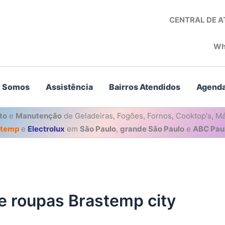
CENTRAL DE 
Wh
 Somos
Assistência
Bairros Atendidos
Agenda
to
e
Manutenção
de Geladeiras, Fogões, Fornos, Cooktop's, Má
stemp
e
Electrolux
em
São Paulo
,
grande São Paulo
e
ABC Paul
e roupas Brastemp city