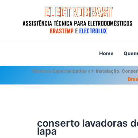
Ir
para
o
conteúdo
Home
Quem
Técnicos Especializados
em
Instalação
,
Conser
Bra
conserto lavadoras d
lapa