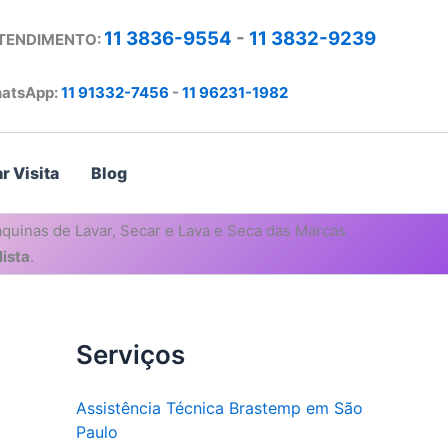
11 3836-9554
-
11 3832-9239
ATENDIMENTO:
atsApp:
11 91332-7456
-
11 96231-1982
r Visita
Blog
quinas de Lavar, Secar e Lava e Seca das Marcas
ista
.
Serviços
Assistência Técnica Brastemp em São
Paulo