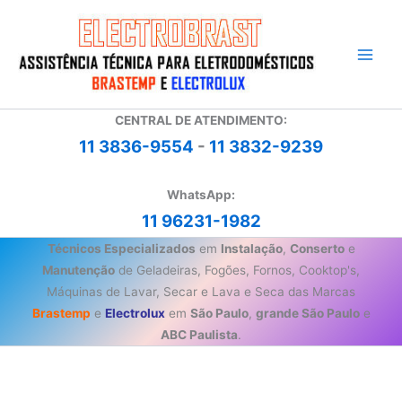
Ir
para
o
conteúdo
CENTRAL DE ATENDIMENTO:
11 3836-9554
-
11 3832-9239
WhatsApp:
11 96231-1982
Técnicos Especializados
em
Instalação
,
Conserto
e
Manutenção
de Geladeiras, Fogões, Fornos, Cooktop's,
Máquinas de Lavar, Secar e Lava e Seca das Marcas
Brastemp
e
Electrolux
em
São Paulo
,
grande São Paulo
e
ABC Paulista
.