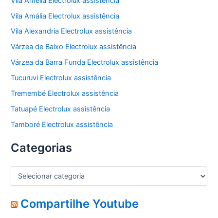
Vila Amélia Electrolux assistência
Vila Amália Electrolux assistência
Vila Alexandria Electrolux assistência
Várzea de Baixo Electrolux assistência
Várzea da Barra Funda Electrolux assistência
Tucuruvi Electrolux assistência
Tremembé Electrolux assistência
Tatuapé Electrolux assistência
Tamboré Electrolux assistência
Categorias
C
a
t
e
Compartilhe Youtube
g