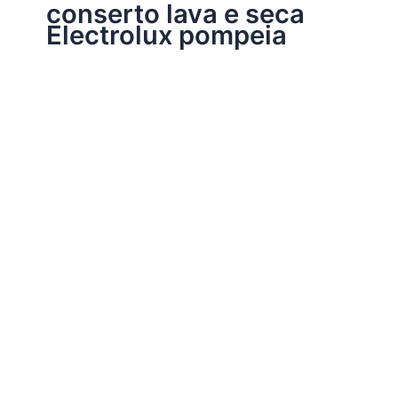
conserto lava e seca
Electrolux pompeia
Assistência Técnica Eletrodomésticos
Conserto lava e seca Electrolux
Por
Electrobrast
|
16/01/2017
|
5 minutos de leitura
Conserto lava e seca Electrolux 37137665 peças
originais Electrolux, garantia em todos os serviços
realizados e sempre as melhores soluções para a sua
lava e seca Electrolux.