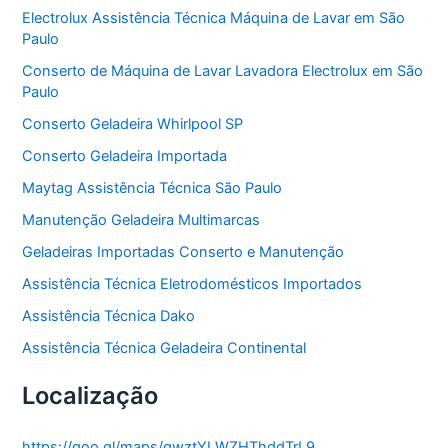
o
Electrolux Assistência Técnica Máquina de Lavar em São
r
Paulo
i
a
Conserto de Máquina de Lavar Lavadora Electrolux em São
s
Paulo
Conserto Geladeira Whirlpool SP
Conserto Geladeira Importada
Maytag Assistência Técnica São Paulo
Manutenção Geladeira Multimarcas
Geladeiras Importadas Conserto e Manutenção
Assistência Técnica Eletrodomésticos Importados
Assistência Técnica Dako
Assistência Técnica Geladeira Continental
Localização
https://goo.gl/maps/gwztYLWZHThddTrL9