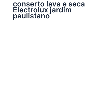
conserto lava e seca
Electrolux jardim
paulistano
Assistência Técnica Eletrodomésticos
Conserto lava e seca Electrolux
Por
Electrobrast
|
16/01/2017
|
5 minutos de leitura
Conserto lava e seca Electrolux 37137665 peças
originais Electrolux, garantia em todos os serviços
realizados e sempre as melhores soluções para a sua