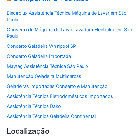
g
o
Electrolux Assistência Técnica Máquina de Lavar em São
r
Paulo
i
a
Conserto de Máquina de Lavar Lavadora Electrolux em São
s
Paulo
Conserto Geladeira Whirlpool SP
Conserto Geladeira Importada
Maytag Assistência Técnica São Paulo
Manutenção Geladeira Multimarcas
Geladeiras Importadas Conserto e Manutenção
Assistência Técnica Eletrodomésticos Importados
Assistência Técnica Dako
Assistência Técnica Geladeira Continental
Localização