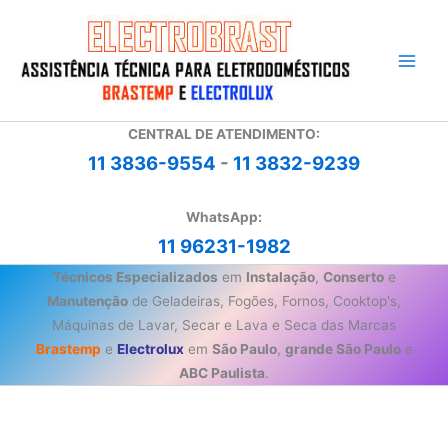
Ir
para
o
conteúdo
CENTRAL DE ATENDIMENTO:
11 3836-9554
-
11 3832-9239
WhatsApp:
11 96231-1982
Técnicos Especializados
em
Instalação
,
Conserto
e
Manutenção
de Geladeiras, Fogões, Fornos, Cooktop's,
Máquinas de Lavar, Secar e Lava e Seca das Marcas
Brastemp
e
Electrolux
em
São Paulo
,
grande São Paulo
e
ABC Paulista
.