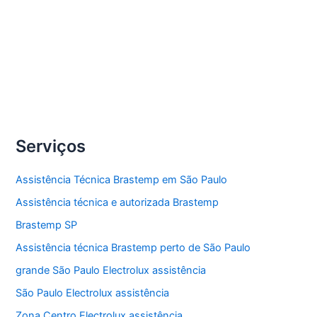
lava e seca Electrolux.
Compartilhe
Conserto
Veja Mais »
lava
e
seca
Serviços
Electrolux
Assistência Técnica Brastemp em São Paulo
Assistência técnica e autorizada Brastemp
Brastemp SP
Assistência técnica Brastemp perto de São Paulo
grande São Paulo Electrolux assistência
São Paulo Electrolux assistência
Zona Centro Electrolux assistência