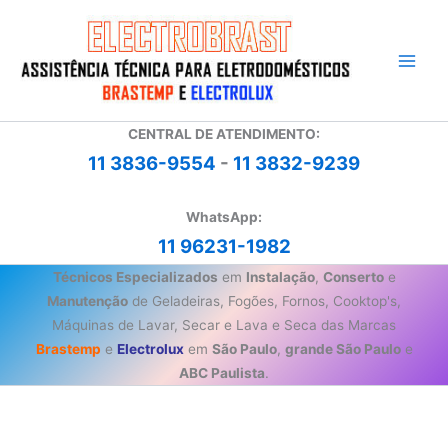
Ir
para
o
conteúdo
CENTRAL DE ATENDIMENTO:
11 3836-9554
-
11 3832-9239
WhatsApp:
11 96231-1982
Técnicos Especializados
em
Instalação
,
Conserto
e
Manutenção
de Geladeiras, Fogões, Fornos, Cooktop's,
Máquinas de Lavar, Secar e Lava e Seca das Marcas
Brastemp
e
Electrolux
em
São Paulo
,
grande São Paulo
e
ABC Paulista
.