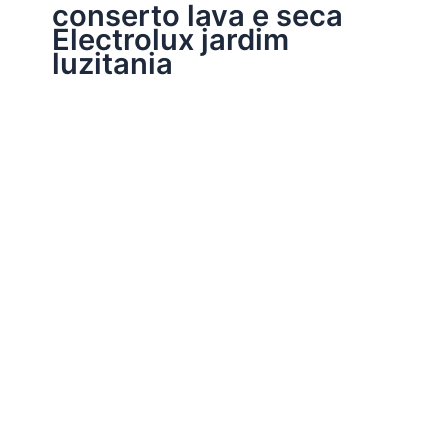
conserto lava e seca
Electrolux jardim
luzitania
Assistência Técnica Eletrodomésticos
Conserto lava e seca Electrolux
Por
Electrobrast
|
16/01/2017
|
5 minutos de leitura
Conserto lava e seca Electrolux 37137665 peças
originais Electrolux, garantia em todos os serviços
realizados e sempre as melhores soluções para a sua