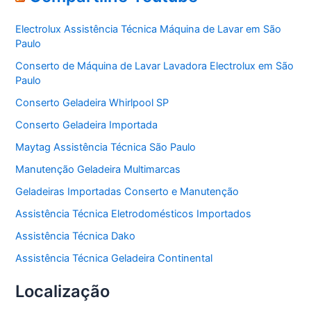
g
o
Electrolux Assistência Técnica Máquina de Lavar em São
r
Paulo
i
a
Conserto de Máquina de Lavar Lavadora Electrolux em São
s
Paulo
Conserto Geladeira Whirlpool SP
Conserto Geladeira Importada
Maytag Assistência Técnica São Paulo
Manutenção Geladeira Multimarcas
Geladeiras Importadas Conserto e Manutenção
Assistência Técnica Eletrodomésticos Importados
Assistência Técnica Dako
Assistência Técnica Geladeira Continental
Localização