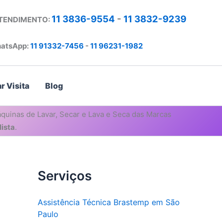
11 3836-9554
-
11 3832-9239
ATENDIMENTO:
atsApp:
11 91332-7456
-
11 96231-1982
r Visita
Blog
quinas de Lavar, Secar e Lava e Seca das Marcas
ista
.
Serviços
Assistência Técnica Brastemp em São
Paulo