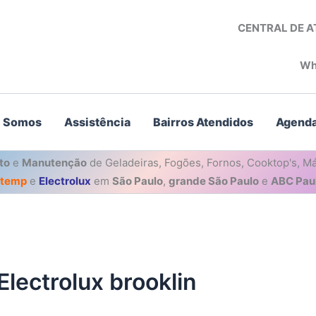
CENTRAL DE 
Wh
 Somos
Assistência
Bairros Atendidos
Agenda
to
e
Manutenção
de Geladeiras, Fogões, Fornos, Cooktop's, Má
stemp
e
Electrolux
em
São Paulo
,
grande São Paulo
e
ABC Paul
Electrolux brooklin