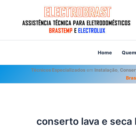
Ir
para
o
conteúdo
Home
Quem
Técnicos Especializados
em
Instalação
,
Conser
Bra
conserto lava e seca 