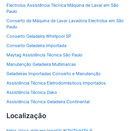
o
Electrolux Assistência Técnica Máquina de Lavar em São
r
Paulo
i
a
Conserto de Máquina de Lavar Lavadora Electrolux em São
s
Paulo
Conserto Geladeira Whirlpool SP
Conserto Geladeira Importada
Maytag Assistência Técnica São Paulo
Manutenção Geladeira Multimarcas
Geladeiras Importadas Conserto e Manutenção
Assistência Técnica Eletrodomésticos Importados
Assistência Técnica Dako
Assistência Técnica Geladeira Continental
Localização
https://goo.gl/maps/gwztYLWZHThddTrL9