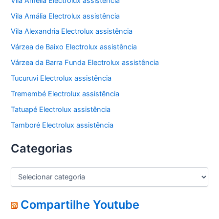
Vila Amélia Electrolux assistência
Vila Amália Electrolux assistência
Vila Alexandria Electrolux assistência
Várzea de Baixo Electrolux assistência
Várzea da Barra Funda Electrolux assistência
Tucuruvi Electrolux assistência
Tremembé Electrolux assistência
Tatuapé Electrolux assistência
Tamboré Electrolux assistência
Categorias
C
a
t
e
Compartilhe Youtube
g