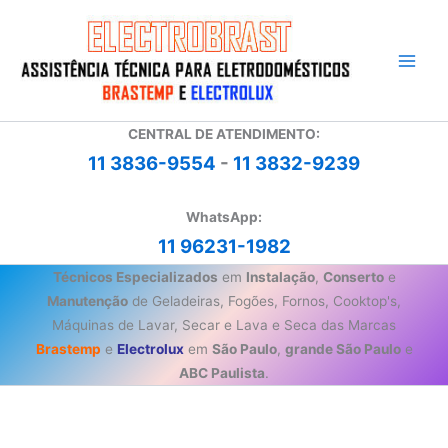
Ir
para
o
conteúdo
CENTRAL DE ATENDIMENTO:
11 3836-9554
-
11 3832-9239
WhatsApp:
11 96231-1982
Técnicos Especializados
em
Instalação
,
Conserto
e
Manutenção
de Geladeiras, Fogões, Fornos, Cooktop's,
Máquinas de Lavar, Secar e Lava e Seca das Marcas
Brastemp
e
Electrolux
em
São Paulo
,
grande São Paulo
e
ABC Paulista
.