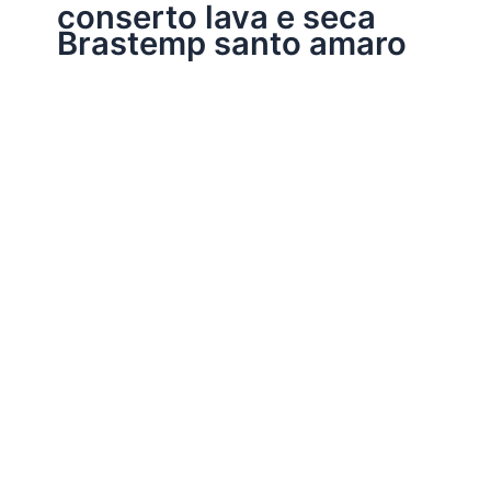
conserto lava e seca
Brastemp santo amaro
Assistência Técnica Eletrodomésticos
Conserto lava e seca Brastemp
Por
Electrobrast
|
16/01/2017
|
5 minutos de leitura
Conserto lava e seca Brastemp 39769848 peças
originais Brastemp, garantia em todos os serviços
realizados e sempre as melhores soluções para a sua
lava e seca Brastemp.