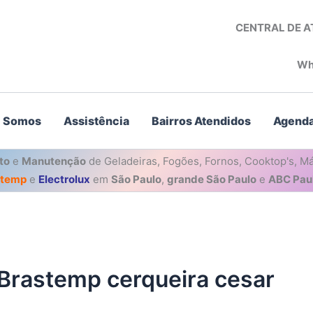
CENTRAL DE 
Wh
 Somos
Assistência
Bairros Atendidos
Agenda
to
e
Manutenção
de Geladeiras, Fogões, Fornos, Cooktop's, Má
stemp
e
Electrolux
em
São Paulo
,
grande São Paulo
e
ABC Paul
 Brastemp cerqueira cesar