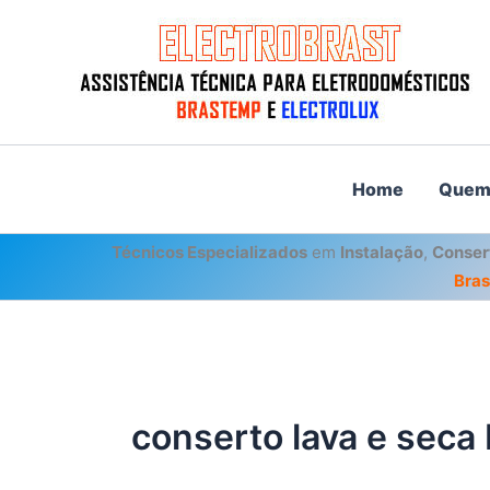
Ir
para
o
conteúdo
Home
Quem
Técnicos Especializados
em
Instalação
,
Conser
Bra
conserto lava e seca