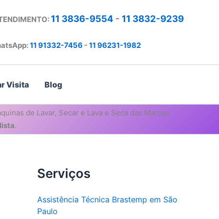
11 3836-9554
-
11 3832-9239
ATENDIMENTO:
atsApp:
11 91332-7456
-
11 96231-1982
r Visita
Blog
quinas de Lavar, Secar e Lava e Seca das Marcas
ista
.
Serviços
Assistência Técnica Brastemp em São
Paulo