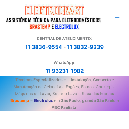
Ir
para
o
conteúdo
CENTRAL DE ATENDIMENTO:
11 3836-9554
-
11 3832-9239
WhatsApp:
11 96231-1982
Técnicos Especializados
em
Instalação
,
Conserto
e
Manutenção
de Geladeiras, Fogões, Fornos, Cooktop's,
Máquinas de Lavar, Secar e Lava e Seca das Marcas
Brastemp
e
Electrolux
em
São Paulo
,
grande São Paulo
e
ABC Paulista
.