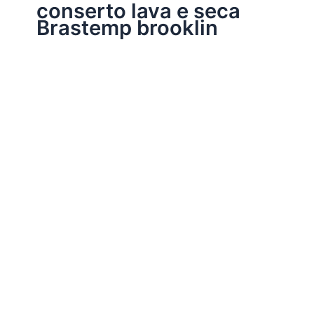
conserto lava e seca
Brastemp brooklin
Assistência Técnica Eletrodomésticos
Conserto lava e seca Brastemp
Por
Electrobrast
|
16/01/2017
|
5 minutos de leitura
Conserto lava e seca Brastemp 39769848 peças
originais Brastemp, garantia em todos os serviços
realizados e sempre as melhores soluções para a sua
lava e seca Brastemp.