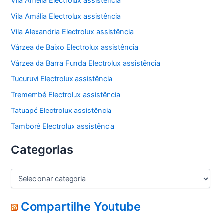
Vila Amélia Electrolux assistência
Vila Amália Electrolux assistência
Vila Alexandria Electrolux assistência
Várzea de Baixo Electrolux assistência
Várzea da Barra Funda Electrolux assistência
Tucuruvi Electrolux assistência
Tremembé Electrolux assistência
Tatuapé Electrolux assistência
Tamboré Electrolux assistência
Categorias
C
a
t
e
Compartilhe Youtube
g