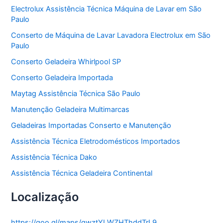
o
Electrolux Assistência Técnica Máquina de Lavar em São
r
Paulo
i
a
Conserto de Máquina de Lavar Lavadora Electrolux em São
s
Paulo
Conserto Geladeira Whirlpool SP
Conserto Geladeira Importada
Maytag Assistência Técnica São Paulo
Manutenção Geladeira Multimarcas
Geladeiras Importadas Conserto e Manutenção
Assistência Técnica Eletrodomésticos Importados
Assistência Técnica Dako
Assistência Técnica Geladeira Continental
Localização
https://goo.gl/maps/gwztYLWZHThddTrL9