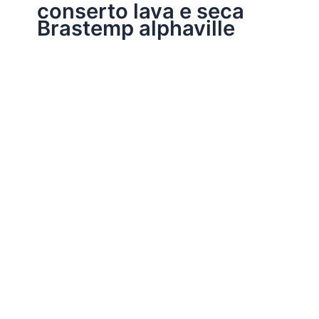
conserto lava e seca
Brastemp alphaville
Assistência Técnica Eletrodomésticos
Conserto lava e seca Brastemp
Por
Electrobrast
|
16/01/2017
|
5 minutos de leitura
Conserto lava e seca Brastemp 39769848 peças
originais Brastemp, garantia em todos os serviços
realizados e sempre as melhores soluções para a sua
lava e seca Brastemp.