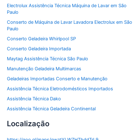
o
Electrolux Assistência Técnica Máquina de Lavar em São
r
Paulo
i
a
Conserto de Máquina de Lavar Lavadora Electrolux em São
s
Paulo
Conserto Geladeira Whirlpool SP
Conserto Geladeira Importada
Maytag Assistência Técnica São Paulo
Manutenção Geladeira Multimarcas
Geladeiras Importadas Conserto e Manutenção
Assistência Técnica Eletrodomésticos Importados
Assistência Técnica Dako
Assistência Técnica Geladeira Continental
Localização
https://goo.gl/maps/gwztYLWZHThddTrL9