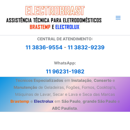
Ir
para
o
conteúdo
CENTRAL DE ATENDIMENTO:
11 3836-9554
-
11 3832-9239
WhatsApp:
11 96231-1982
Técnicos Especializados
em
Instalação
,
Conserto
e
Manutenção
de Geladeiras, Fogões, Fornos, Cooktop's,
Máquinas de Lavar, Secar e Lava e Seca das Marcas
Brastemp
e
Electrolux
em
São Paulo
,
grande São Paulo
e
ABC Paulista
.