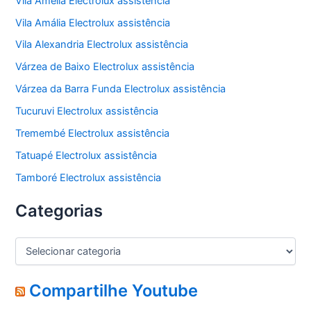
Vila Amélia Electrolux assistência
Vila Amália Electrolux assistência
Vila Alexandria Electrolux assistência
Várzea de Baixo Electrolux assistência
Várzea da Barra Funda Electrolux assistência
Tucuruvi Electrolux assistência
Tremembé Electrolux assistência
Tatuapé Electrolux assistência
Tamboré Electrolux assistência
Categorias
C
a
t
e
Compartilhe Youtube
g