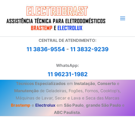
Ir
para
o
conteúdo
CENTRAL DE ATENDIMENTO:
11 3836-9554
-
11 3832-9239
WhatsApp:
11 96231-1982
Técnicos Especializados
em
Instalação
,
Conserto
e
Manutenção
de Geladeiras, Fogões, Fornos, Cooktop's,
Máquinas de Lavar, Secar e Lava e Seca das Marcas
Brastemp
e
Electrolux
em
São Paulo
,
grande São Paulo
e
ABC Paulista
.