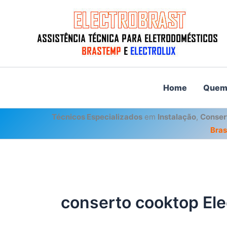
Ir
para
o
conteúdo
Home
Quem
Técnicos Especializados
em
Instalação
,
Conser
Bra
conserto cooktop Elec