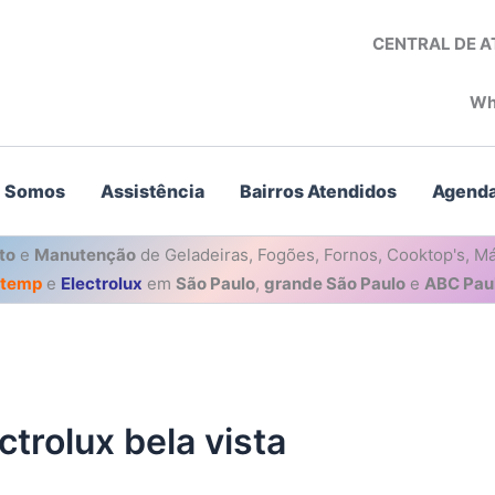
CENTRAL DE 
Wh
 Somos
Assistência
Bairros Atendidos
Agenda
to
e
Manutenção
de Geladeiras, Fogões, Fornos, Cooktop's, Má
stemp
e
Electrolux
em
São Paulo
,
grande São Paulo
e
ABC Paul
trolux bela vista