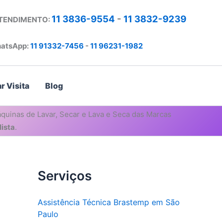
11 3836-9554
-
11 3832-9239
ATENDIMENTO:
atsApp:
11 91332-7456
-
11 96231-1982
r Visita
Blog
quinas de Lavar, Secar e Lava e Seca das Marcas
ista
.
Serviços
Assistência Técnica Brastemp em São
Paulo