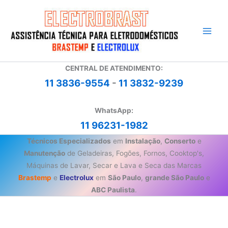
Ir
para
o
conteúdo
CENTRAL DE ATENDIMENTO:
11 3836-9554
-
11 3832-9239
WhatsApp:
11 96231-1982
Técnicos Especializados
em
Instalação
,
Conserto
e
Manutenção
de Geladeiras, Fogões, Fornos, Cooktop's,
Máquinas de Lavar, Secar e Lava e Seca das Marcas
Brastemp
e
Electrolux
em
São Paulo
,
grande São Paulo
e
ABC Paulista
.