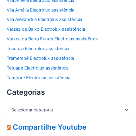
Vila Amélia Electrolux assistência
Vila Amália Electrolux assistência
Vila Alexandria Electrolux assistência
Várzea de Baixo Electrolux assistência
Várzea da Barra Funda Electrolux assistência
Tucuruvi Electrolux assistência
Tremembé Electrolux assistência
Tatuapé Electrolux assistência
Tamboré Electrolux assistência
Categorias
C
a
t
e
Compartilhe Youtube
g