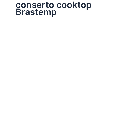
conserto cooktop
Brastemp
Assistência Técnica Eletrodomésticos
Conserto Cooktop Brastemp
Por
Electrobrast
|
14/01/2017
|
4 minutos de leitura
Conserto cooktop Brastemp 39769848 peças originais
Brastemp, garantia em todos os serviços realizados e
sempre as melhores soluções para o seu cooktop
Brastemp.