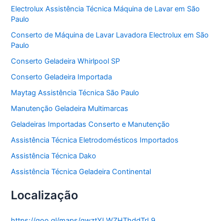
o
Electrolux Assistência Técnica Máquina de Lavar em São
r
Paulo
i
a
Conserto de Máquina de Lavar Lavadora Electrolux em São
s
Paulo
Conserto Geladeira Whirlpool SP
Conserto Geladeira Importada
Maytag Assistência Técnica São Paulo
Manutenção Geladeira Multimarcas
Geladeiras Importadas Conserto e Manutenção
Assistência Técnica Eletrodomésticos Importados
Assistência Técnica Dako
Assistência Técnica Geladeira Continental
Localização
https://goo.gl/maps/gwztYLWZHThddTrL9