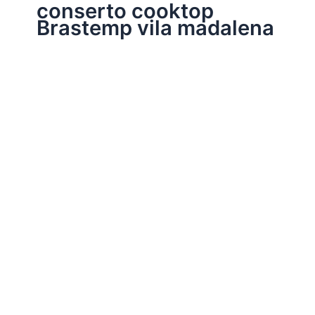
conserto cooktop
Brastemp vila madalena
Assistência Técnica Eletrodomésticos
Conserto Cooktop Brastemp
Por
Electrobrast
|
14/01/2017
|
4 minutos de leitura
Conserto cooktop Brastemp 39769848 peças originais
Brastemp, garantia em todos os serviços realizados e
sempre as melhores soluções para o seu cooktop
Brastemp.