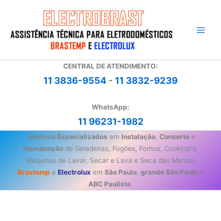
Ir
para
o
conteúdo
CENTRAL DE ATENDIMENTO:
11 3836-9554
-
11 3832-9239
WhatsApp:
11 96231-1982
Técnicos Especializados
em
Instalação
,
Conserto
e
Manutenção
de Geladeiras, Fogões, Fornos, Cooktop's,
Máquinas de Lavar, Secar e Lava e Seca das Marcas
Brastemp
e
Electrolux
em
São Paulo
,
grande São Paulo
e
ABC Paulista
.