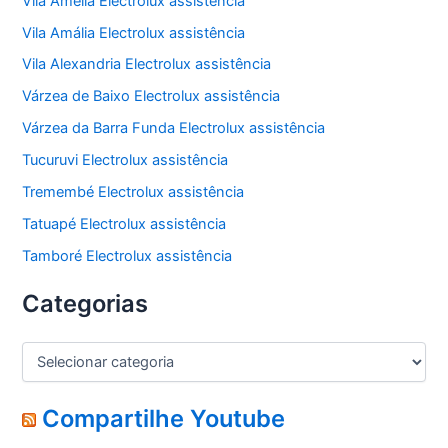
Vila Amélia Electrolux assistência
Vila Amália Electrolux assistência
Vila Alexandria Electrolux assistência
Várzea de Baixo Electrolux assistência
Várzea da Barra Funda Electrolux assistência
Tucuruvi Electrolux assistência
Tremembé Electrolux assistência
Tatuapé Electrolux assistência
Tamboré Electrolux assistência
Categorias
C
a
t
e
Compartilhe Youtube
g