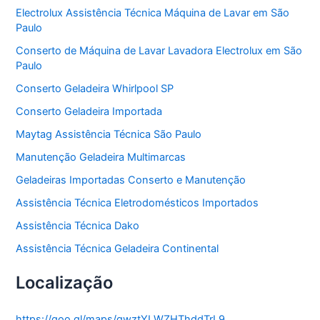
o
Electrolux Assistência Técnica Máquina de Lavar em São
r
Paulo
i
a
Conserto de Máquina de Lavar Lavadora Electrolux em São
s
Paulo
Conserto Geladeira Whirlpool SP
Conserto Geladeira Importada
Maytag Assistência Técnica São Paulo
Manutenção Geladeira Multimarcas
Geladeiras Importadas Conserto e Manutenção
Assistência Técnica Eletrodomésticos Importados
Assistência Técnica Dako
Assistência Técnica Geladeira Continental
Localização
https://goo.gl/maps/gwztYLWZHThddTrL9