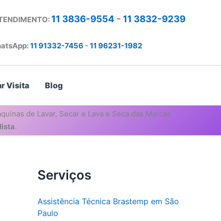
11 3836-9554
-
11 3832-9239
ATENDIMENTO:
atsApp:
11 91332-7456
-
11 96231-1982
r Visita
Blog
quinas de Lavar, Secar e Lava e Seca das Marcas
ista
.
Serviços
Assistência Técnica Brastemp em São
Paulo