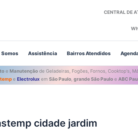
CENTRAL DE 
Wh
 Somos
Assistência
Bairros Atendidos
Agenda
to
e
Manutenção
de Geladeiras, Fogões, Fornos, Cooktop's, Má
stemp
e
Electrolux
em
São Paulo
,
grande São Paulo
e
ABC Paul
astemp cidade jardim