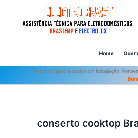
Ir
para
o
conteúdo
Home
Quem
Técnicos Especializados
em
Instalação
,
Conser
Bra
conserto cooktop Br